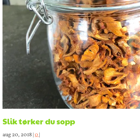
Slik tørker du sopp
aug 20, 2018
|
0
|