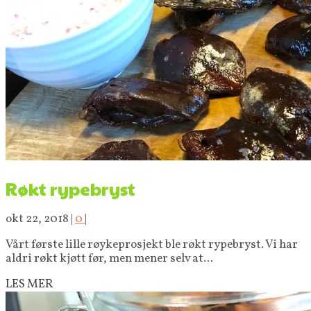
Røkt rypebryst
okt 22, 2018
|
0
|
Vårt første lille røykeprosjekt ble røkt rypebryst. Vi har
aldri røkt kjøtt før, men mener selv at...
LES MER