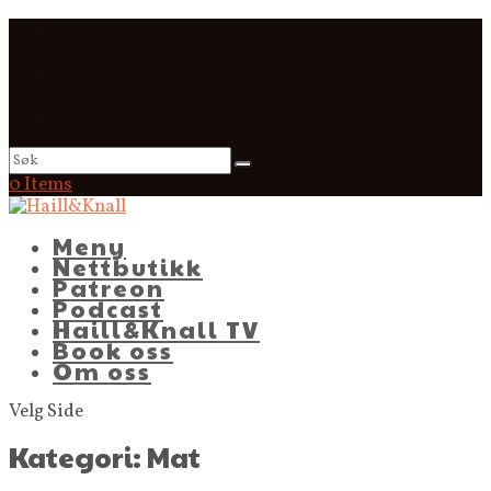
0 Items
Meny
Nettbutikk
Patreon
Podcast
Haill&Knall TV
Book oss
Om oss
Velg Side
Kategori:
Mat