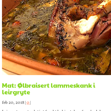
Mat: Ølbraisert lammeskank i
leirgryte
feb 20, 2018
|
0
|