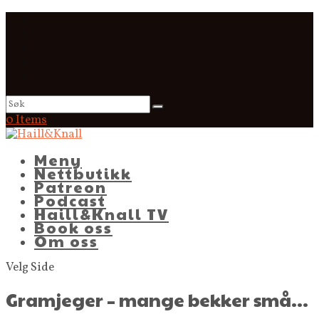
0 Items
Meny
Nettbutikk
Patreon
Podcast
Haill&Knall TV
Book oss
Om oss
Velg Side
Gramjeger – mange bekker små…