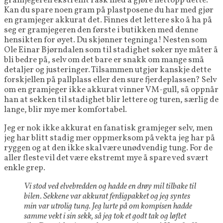
gramjegeren ekstremt rask med å gjøre nettopp dette.
Kan du spare noen gram på plastposene du har med gjør
en gramjeger akkurat det. Finnes det lettere sko å ha på
seg er gramjegeren den første i butikken med denne
hensikten for øyet. Du skjønner tegninga! Nesten som
Ole Einar Bjørndalen som til stadighet søker nye måter å
bli bedre på, selv om det bare er snakk om mange små
detaljer og justeringer. Tilsammen utgjør kanskje dette
forskjellen på pallplass eller den sure fjerdeplassen? Selv
om en gramjeger ikke akkurat vinner VM-gull, så oppnår
han at sekken til stadighet blir lettere og turen, særlig de
lange, blir mye mer komfortabel.
Jeg er nok ikke akkurat en fanatisk gramjeger selv, men
jeg har blitt stadig mer oppmerksom på vekta jeg har på
ryggen og at den ikke skal være unødvendig tung. For de
aller fleste vil det være ekstremt mye å spare ved svært
enkle grep.
Vi stod ved elvebredden og hadde en drøy mil tilbake til
bilen. Sekkene var akkurat ferdigpakket og jeg syntes
min var utrolig tung. Jeg lurte på om kompisen hadde
samme vekt i sin sekk, så jeg tok et godt tak og løftet