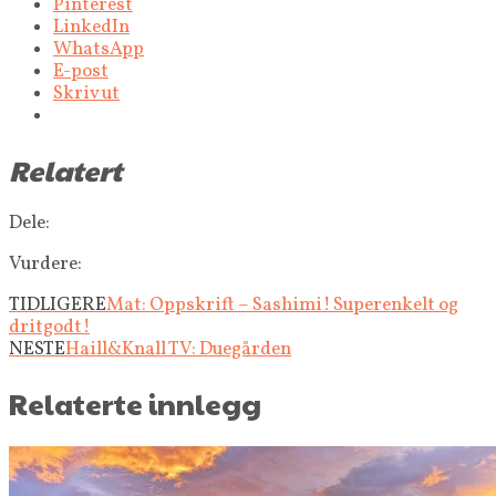
Pinterest
LinkedIn
WhatsApp
E-post
Skriv ut
Relatert
Dele:
Vurdere:
TIDLIGERE
Mat: Oppskrift – Sashimi! Superenkelt og
dritgodt!
NESTE
Haill&Knall TV: Duegården
Relaterte innlegg