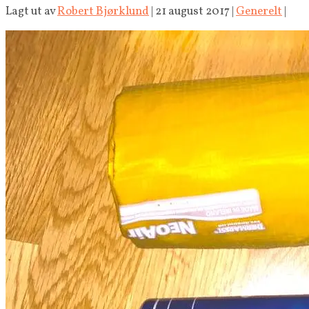
Lagt ut av
Robert Bjørklund
|
21 august 2017
|
Generelt
|