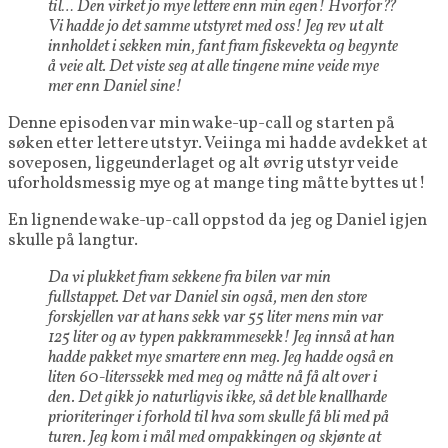
til… Den virket jo mye lettere enn min egen! Hvorfor??
Vi hadde jo det samme utstyret med oss! Jeg rev ut alt
innholdet i sekken min, fant fram fiskevekta og begynte
å veie alt. Det viste seg at alle tingene mine veide mye
mer enn Daniel sine!
Denne episoden var min wake-up-call og starten på
søken etter lettere utstyr. Veiinga mi hadde avdekket at
soveposen, liggeunderlaget og alt øvrig utstyr veide
uforholdsmessig mye og at mange ting måtte byttes ut!
En lignende wake-up-call oppstod da jeg og Daniel igjen
skulle på langtur.
Da vi plukket fram sekkene fra bilen var min
fullstappet. Det var Daniel sin også, men den store
forskjellen var at hans sekk var 55 liter mens min var
125 liter og av typen pakkrammesekk! Jeg innså at han
hadde pakket mye smartere enn meg. Jeg hadde også en
liten 60-literssekk med meg og måtte nå få alt over i
den. Det gikk jo naturligvis ikke, så det ble knallharde
prioriteringer i forhold til hva som skulle få bli med på
turen. Jeg kom i mål med ompakkingen og skjønte at