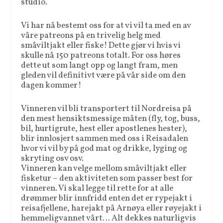
studio.
Vi har nå bestemt oss for at vi vil ta med en av
våre patreons på en trivelig helg med
småviltjakt eller fiske! Dette gjør vi hvis vi
skulle nå 150 patreons totalt. For oss høres
dette ut som langt opp og langt fram, men
gleden vil definitivt være på vår side om den
dagen kommer!
Vinneren vil bli transportert til Nordreisa på
den mest hensiktsmessige måten (fly, tog, buss,
bil, hurtigrute, hest eller apostlenes hester),
blir innlosjert sammen med oss i Reisadalen
hvor vi vil by på god mat og drikke, lyging og
skryting osv osv.
Vinneren kan velge mellom småviltjakt eller
fisketur – den aktiviteten som passer best for
vinneren. Vi skal legge til rette for at alle
drømmer blir innfridd enten det er rypejakt i
reisafjellene, harejakt på Arnøya eller røyejakt i
hemmeligvannet vårt… Alt dekkes naturligvis