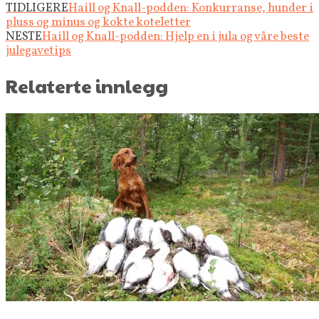
TIDLIGERE
Haill og Knall-podden: Konkurranse, hunder i
pluss og minus og kokte koteletter
NESTE
Haill og Knall-podden: Hjelp en i jula og våre beste
julegavetips
Relaterte innlegg