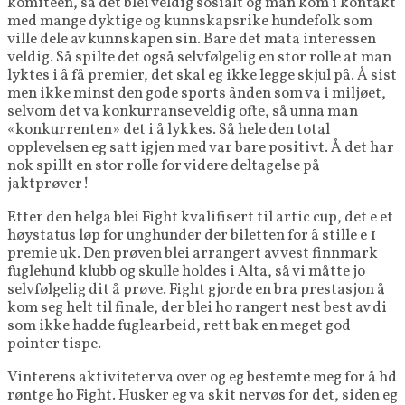
komiteen, så det blei veldig sosialt og man kom i kontakt
med mange dyktige og kunnskapsrike hundefolk som
ville dele av kunnskapen sin. Bare det mata interessen
veldig. Så spilte det også selvfølgelig en stor rolle at man
lyktes i å få premier, det skal eg ikke legge skjul på. Å sist
men ikke minst den gode sports ånden som va i miljøet,
selvom det va konkurranse veldig ofte, så unna man
«konkurrenten» det i å lykkes. Så hele den total
opplevelsen eg satt igjen med var bare positivt. Å det har
nok spillt en stor rolle for videre deltagelse på
jaktprøver!
Etter den helga blei Fight kvalifisert til artic cup, det e et
høystatus løp for unghunder der biletten for å stille e 1
premie uk. Den prøven blei arrangert av vest finnmark
fuglehund klubb og skulle holdes i Alta, så vi måtte jo
selvfølgelig dit å prøve. Fight gjorde en bra prestasjon å
kom seg helt til finale, der blei ho rangert nest best av di
som ikke hadde fuglearbeid, rett bak en meget god
pointer tispe.
Vinterens aktiviteter va over og eg bestemte meg for å hd
røntge ho Fight. Husker eg va skit nervøs for det, siden eg