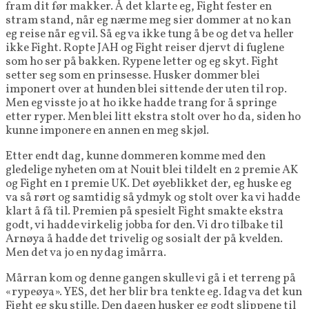
fram dit før makker. Å det klarte eg, Fight fester en
stram stand, når eg nærme meg sier dommer at no kan
eg reise når eg vil. Så eg va ikke tung å be og det va heller
ikke Fight. Ropte JAH og Fight reiser djervt di fuglene
som ho ser på bakken. Rypene letter og eg skyt. Fight
setter seg som en prinsesse. Husker dommer blei
imponert over at hunden blei sittende der uten til rop.
Men eg visste jo at ho ikke hadde trang for å springe
etter ryper. Men blei litt ekstra stolt over ho da, siden ho
kunne imponere en annen en meg skjøl.
Etter endt dag, kunne dommeren komme med den
gledelige nyheten om at Nouit blei tildelt en 2 premie AK
og Fight en 1 premie UK. Det øyeblikket der, eg huske eg
va så rørt og samtidig så ydmyk og stolt over ka vi hadde
klart å få til. Premien på spesielt Fight smakte ekstra
godt, vi hadde virkelig jobba for den. Vi dro tilbake til
Arnøya å hadde det trivelig og sosialt der på kvelden.
Men det va jo en ny dag imårra.
Mårran kom og denne gangen skulle vi gå i et terreng på
«rypeøya». YES, det her blir bra tenkte eg. Idag va det kun
Fight eg sku stille. Den dagen husker eg godt slippene til