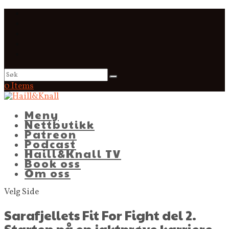
0 Items
Meny
Nettbutikk
Patreon
Podcast
Haill&Knall TV
Book oss
Om oss
Velg Side
Sarafjellets Fit For Fight del 2.
Starten på en jaktprøve karriere