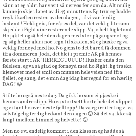
sånn at eg aldri har vært så nervøs før som da. Alt mulig
kunne jo skje i løpet av di 45 minuttene. Eg trur eg hadde
røyk i kæften resten av den dagen, til vi var ferdig
bedømt! Heldigvis, for våres del, var det veldig lite som
skjedde i Fight sine resterende slipp. Va jo helt fugletomt.
Ho jaktet også hele den dagen med stor pågangsmot og
eg såg heller aldri noe tegn til skaden, så eg huske eg va
veldig fornøyd med ho. No gjensto det bare å få dommen
ifra dommeren. Joda, det blei 1 premie AK på hennes
første start i AK! HERREGUUUUD! Husker enda den
følelsen, eg va så glad og fornøyd med ho Fight. Eg traska
hjemover med et smil om munnen hele veien ned ifra
fjellet, og sang, det e min dag idag herregud for en hærlig
DAG! 😀
Stilte ho også neste dag. Da gikk ho som ei pjæske i
hennes andre slipp. Ho va stortsett borte hele det slippet
og vi fant ho over neste fjelltopp! Da va eg irritert og vi va
selvfølgelig ferdig bedømt den dagen 😛 Så det va ikke så
langt imellom himmel og helvette! 😛
Men no e vi endelig kommet i den klassen eg hadde så