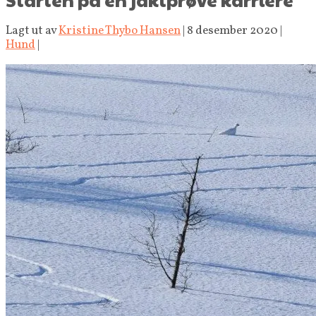
Lagt ut av
Kristine Thybo Hansen
|
8 desember 2020
|
Hund
|