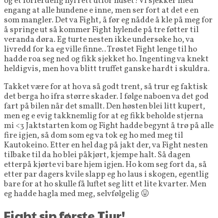
og et forferdelig hyl rett utfor huset! Vi sjekker med
engang at alle hundene e inne, men ser fort at det e en
som mangler. Det va Fight, å før eg nådde å kle på meg for
å springe ut så kommer Fight hylende på tre føtter til
veranda døra. Eg turte nesten ikke undersøke ho, va
livredd for ka eg ville finne.. Trøstet Fight lenge til ho
hadde roa seg ned og fikk sjekket ho. Ingenting va knekt
heldigvis, men ho va blitt truffet ganske hardt i skuldra.
Takket være for at ho va så godt trent, så trur eg faktisk
det berga ho ifra større skader. I følge naboen va det god
fart på bilen når det smallt. Den høsten blei litt kupert,
men eg e evig takknemlig for at eg fikk beholde stjerna
mi <3 Jaktstarten kom og Fight hadde begynt å trø på alle
fire igjen, så dom som eg va tok eg ho med meg til
Kautokeino. Etter en hel dag på jakt der, va Fight nesten
tilbake til da ho blei påkjørt, kjempe halt. Så dagen
etterpå kjørte vi bare hjem igjen. Ho kom seg fort da, så
etter par dagers kvile slapp eg ho laus i skogen, egentlig
bare for at ho skulle få luftet seg litt et lite kvarter. Men
eg hadde hagla med meg, selvfølgelig 😛
Fight sin første Tiur!