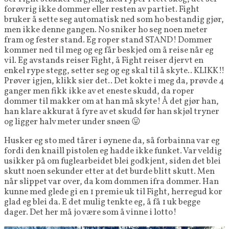
forøvrig ikke dommer eller resten av partiet. Fight
bruker å sette seg automatisk ned som ho bestandig gjør,
men ikke denne gangen. No sniker ho seg noen meter
fram og fester stand. Eg roper stand STAND! Dommer
kommer ned til meg og eg får beskjed om å reise når eg
vil. Eg avstands reiser Fight, å Fight reiser djervt en
enkel rype stegg, setter seg og eg skal til å skyte.. KLIKK!!
Prøver igjen, klikk sier det.. Det kokte i meg da, prøvde 4
ganger men fikk ikke av et eneste skudd, da roper
dommer til makker om at han må skyte! Å det gjør han,
han klare akkurat å fyre av et skudd før han skjøl tryner
og ligger halv meter under snøen 😛
Husker eg sto med tårer i øynene da, så forbainna var eg
fordi den knaill pistolen eg hadde ikke funket. Var veldig
usikker på om fuglearbeidet blei godkjent, siden det blei
skutt noen sekunder etter at det burde blitt skutt. Men
når slippet var over, da kom dommen ifra dommer. Han
kunne med glede gi en 1 premie uk til Fight, herregud kor
glad eg blei da. E det mulig tenkte eg, å få 1 uk begge
dager. Det her må jo være som å vinne i lotto!