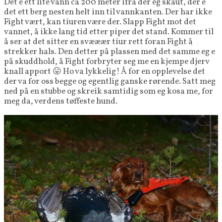
Det e ett lite vann ca 200 meter ifra der eg skaut, der e
det ett berg nesten helt inn til vannkanten. Der har ikke
Fight vært, kan tiuren være der. Slapp Fight mot det
vannet, å ikke lang tid etter piper det stand. Kommer til
å ser at det sitter en svææær tiur rett foran Fight å
strekker hals. Den detter på plassen med det samme eg e
på skuddhold, å Fight forbryter seg me en kjempe djerv
knall apport 😛 Ho va lykkelig! Å for en opplevelse det
der va for oss begge og egentlig ganske rørende. Satt meg
ned på en stubbe og skreik samtidig som eg kosa me, for
meg da, verdens tøffeste hund.