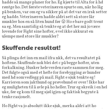
hadde så mange planer for ho. Eg kjørte til Alta for å hd
røntge ho. Det første veterinæren spurte om, når ho låg
på benken, var om eg va sikker på at det var en irsk setter
eg hadde. Veterinæren hadde aldri sett så store lår
muskler hos en så liten hund før 😛 Ho e bare godt trent
sa eg. Men samtidig så tenkte eg at det her må jo være
lovende for Fight sine hofter, e vel ikke akkurat en
ulempe med store lår muskler?
Skuffende resultat!
Så plinga det inn en mail ifra nkk, det va resultatet på
hoftene. Skuffende nok blei det c på begge hofter, uten
forkalkning. Husker hele verden raste sammen for meg.
Det fulgte også med et hefte for forebygging av hunder
med hd som vedlegg på mail. Fight e sjuk tenkte eg!
Karrieren som jakthund og prøvehund er over! Ikke har
eg muligheten til å avle på ho heller. Trur eg skreik i en hel
uke, før eg kom til meg sjøl igjen og faktisk begynte å
tenke rasjonelt.
Ho Fight va jo absolutt ikke sjuk, merka aldri att ho