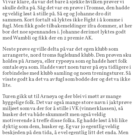
Vi var klare, da var det bare å sjekke hvilken prøver vi
skulle delta på. Såg det var en prøve i Tromsø, den hadde
eg veldig løst å stille på. Så eg og Johanne dro dit
sammen. Kort fortalt så lyktes ikke Fight i å komme i
fugl. Men fikk gode tilbakemeldinger ifra dommer, at her
bor det noe spennandes i. Johanne derimot lyktes godt
med Wambli og fikk der en 2 premie AK.
Neste prøve eg ville delta på var det egen klubb som
arrangerte, nord troms fuglehund klubb. Den prøven sku
holdes på Arnøya, eller rypeøya som eg hadde hørt folk
omtale øya som. Hadde vært noen turer på øya tidligere i
forbindelse med klubb samling og noen treningsturer. Så
visste godt ka det va av fugl som bodde der og det va ikke
lite.
Turen gikk ut til Arnøya og der blei vi møtt av mange
hyggelige folk. Det var også mange store navn i jaktprøve
miljøet som va der for å stille i VK (vinnerklassen), så
husker det va både skummelt men også veldig
motiverende å treffe disse folka. Eg hadde løst å bli like
dyktig som dem, husker eg. Eg var jo egentlig veldig
beskjeden på den tida, å e vel egentlig litt det enda. Men