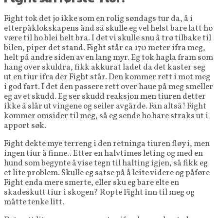
Fight tok det jo ikke som en rolig søndags tur da, å i
etterpåklokskapens ånd så skulle eg vel helst bare latt ho
være til ho blei helt bra. I det vi skulle snu å trø tilbake til
bilen, piper det stand. Fight står ca 170 meter ifra meg,
helt på andre siden av en lang myr. Eg tok hagla fram som
hang over skuldra, fikk akkurat ladet da det kaster seg
ut en tiur ifra der Fight står. Den kommer rett i mot meg
i god fart. I det den passere rett over haue på meg smeller
eg av et skudd. Eg ser skudd reaksjon men tiuren detter
ikke å slår ut vingene og seiler avgårde. Fan altså! Fight
kommer omsider til meg, så eg sende ho bare straks ut i
apport søk.
Fight dekte mye terreng i den retninga tiuren fløy i, men
ingen tiur å finne.. Etter en halvtimes leting og med en
hund som begynte å vise tegn til halting igjen, så fikk eg
et lite problem. Skulle eg satse på å leite videre og påføre
Fight enda mere smerte, eller sku eg bare elte en
skadeskutt tiur i skogen? Ropte Fight inn til meg og
måtte tenke litt.