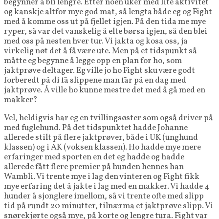
begynner å bli lengre. Etter noen uker med lite aktivitet
og kanskje altfor mye god mat, så lengta både eg og Fight
med å komme oss ut på fjellet igjen. På den tida me mye
ryper, så var det vanskelig å elte børsa igjen, så den blei
med oss på nesten hver tur. Vi jakta og kosa oss, ja
virkelig nøt det å få være ute. Men på et tidspunkt så
måtte eg begynne å legge opp en plan for ho, som
jaktprøve deltager. Eg ville jo ho Fight sku være godt
forberedt på di få slippene man får på en dag med
jaktprøve. Å ville ho kunne mestre det med å gå med en
makker?
Vel, heldigvis har eg en tvillingsøster som også driver på
med fuglehund. På det tidspunktet hadde Johanne
allerede stilt på flere jaktprøver, både i UK (unghund
klassen) og i AK (voksen klassen). Ho hadde mye mere
erfaringer med sporten en det eg hadde og hadde
allerede fått flere premier på hunden hennes han
Wambli. Vi trente mye i lag den vinteren og Fight fikk
mye erfaring det å jakte i lag med en makker. Vi hadde 4
hunder å sjonglere imellom, så vi trente ofte med slipp
tid på rundt 20 minutter, tilnærma et jaktprøve slipp. Vi
snørekjørte også mye, på korte og lengre tura. Fight var