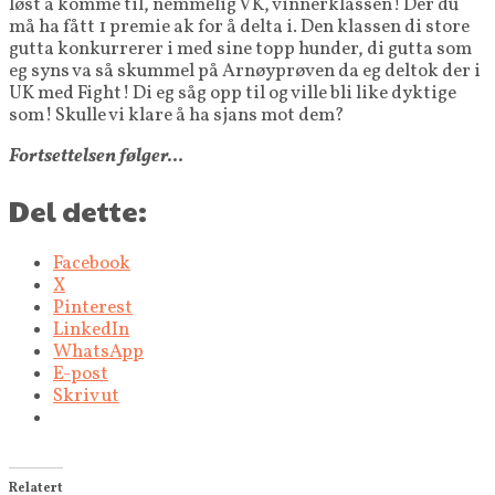
løst å komme til, nemmelig VK, vinnerklassen! Der du
må ha fått 1 premie ak for å delta i. Den klassen di store
gutta konkurrerer i med sine topp hunder, di gutta som
eg syns va så skummel på Arnøyprøven da eg deltok der i
UK med Fight! Di eg såg opp til og ville bli like dyktige
som! Skulle vi klare å ha sjans mot dem?
Fortsettelsen følger…
Del dette:
Facebook
X
Pinterest
LinkedIn
WhatsApp
E-post
Skriv ut
Relatert