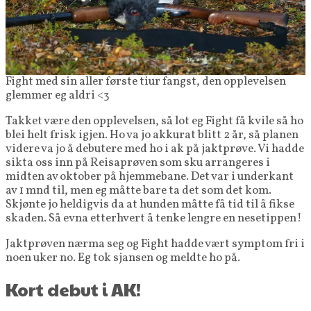
Fight med sin aller første tiur fangst, den opplevelsen
glemmer eg aldri <3
Takket være den opplevelsen, så lot eg Fight få kvile så ho
blei helt frisk igjen. Ho va jo akkurat blitt 2 år, så planen
videre va jo å debutere med ho i ak på jaktprøve. Vi hadde
sikta oss inn på Reisaprøven som sku arrangeres i
midten av oktober på hjemmebane. Det var i underkant
av 1 mnd til, men eg måtte bare ta det som det kom.
Skjønte jo heldigvis da at hunden måtte få tid til å fikse
skaden. Så evna etterhvert å tenke lengre en nesetippen!
Jaktprøven nærma seg og Fight hadde vært symptom fri i
noen uker no. Eg tok sjansen og meldte ho på.
Kort debut i AK!