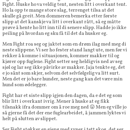
Fight. Huske ho va veldig tent, nesten litt i overkant tent.
Ho la opp te mange store slag, terrenget tilsa at det
skulle gå greit. Men dommeren bemerka etter første
slipp at det kanskje va litt i overkant rått, så eg måtte
prøve å hente ho litt inn til di senere slipp. Hadde jo ikke
peiling på hvordan eg sku få til det da husker eg.
Men Fight roa seg og jaktet som en drøm ilag med meg di
neste slippene. Vi ser ho fester stand langt ute, men før vi
rekker å komme i situasjonen, kommer makker til og
kjører opp fuglene. Fight setter seg heldigvis ned av seg
sjøl og lar seg ikke påvirke av makker. Jaja tenkte eg, det
e jo sånt som skjer, selvom det selvfølgelig va litt surt.
Men det er jo bare hunder, neste gang kan det være min
hund som ødelegger.
Fight har et siste slipp igjen den dagen, da e det eg som
blir litt i overkant ivrig. Mener å huske at eg fikk
tilsnakk ifra dommer om å roe meg ned 😛 Men eg ville jo
så gjerne få det der ene fuglearbeidet, å jammen lyktes vi
helt på slutten av slippet.
Ser Fight støkker en gjeng med ryper i tett skog, det ser