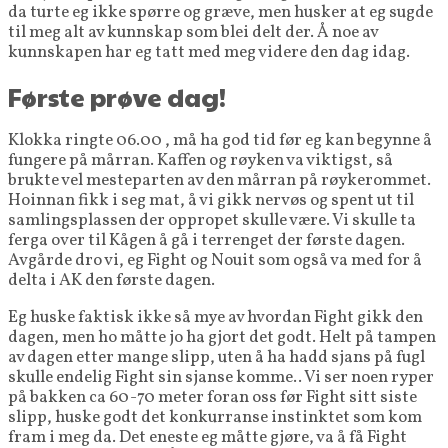
da turte eg ikke spørre og græve, men husker at eg sugde
til meg alt av kunnskap som blei delt der. Å noe av
kunnskapen har eg tatt med meg videre den dag idag.
Første prøve dag!
Klokka ringte 06.00 , må ha god tid før eg kan begynne å
fungere på mårran. Kaffen og røyken va viktigst, så
brukte vel mesteparten av den mårran på røykerommet.
Hoinnan fikk i seg mat, å vi gikk nervøs og spent ut til
samlingsplassen der oppropet skulle være. Vi skulle ta
ferga over til Kågen å gå i terrenget der første dagen.
Avgårde dro vi, eg Fight og Nouit som også va med for å
delta i AK den første dagen.
Eg huske faktisk ikke så mye av hvordan Fight gikk den
dagen, men ho måtte jo ha gjort det godt. Helt på tampen
av dagen etter mange slipp, uten å ha hadd sjans på fugl
skulle endelig Fight sin sjanse komme.. Vi ser noen ryper
på bakken ca 60-70 meter foran oss før Fight sitt siste
slipp, huske godt det konkurranse instinktet som kom
fram i meg da. Det eneste eg måtte gjøre, va å få Fight