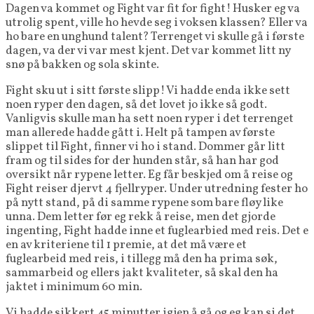
Dagen va kommet og Fight var fit for fight! Husker eg va
utrolig spent, ville ho hevde seg i voksen klassen? Eller va
ho bare en unghund talent? Terrenget vi skulle gå i første
dagen, va der vi var mest kjent. Det var kommet litt ny
snø på bakken og sola skinte.
Fight sku ut i sitt første slipp! Vi hadde enda ikke sett
noen ryper den dagen, så det lovet jo ikke så godt.
Vanligvis skulle man ha sett noen ryper i det terrenget
man allerede hadde gått i. Helt på tampen av første
slippet til Fight, finner vi ho i stand. Dommer går litt
fram og til sides for der hunden står, så han har god
oversikt når rypene letter. Eg får beskjed om å reise og
Fight reiser djervt 4 fjellryper. Under utredning fester ho
på nytt stand, på di samme rypene som bare fløy like
unna. Dem letter før eg rekk å reise, men det gjorde
ingenting, Fight hadde inne et fuglearbied med reis. Det e
en av kriteriene til 1 premie, at det må være et
fuglearbeid med reis, i tillegg må den ha prima søk,
sammarbeid og ellers jakt kvaliteter, så skal den ha
jaktet i minimum 60 min.
Vi hadde sikkert 45 minutter igjen å gå og eg kan si det