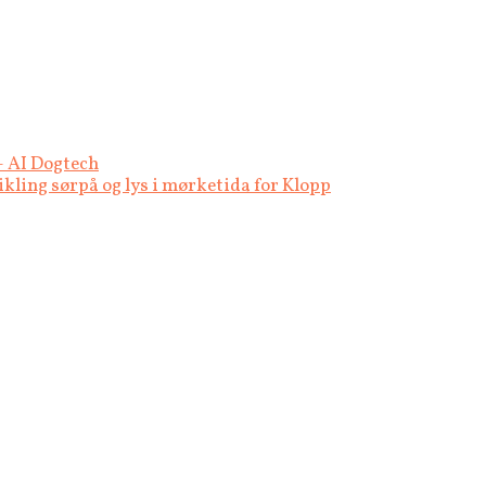
– AI Dogtech
kling sørpå og lys i mørketida for Klopp