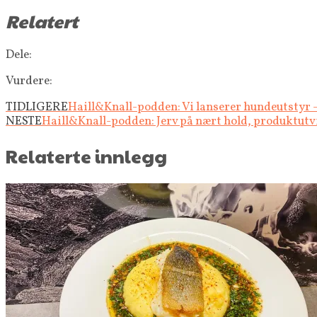
Relatert
Dele:
Vurdere:
TIDLIGERE
Haill&Knall-podden: Vi lanserer hundeutstyr 
NESTE
Haill&Knall-podden: Jerv på nært hold, produktutvi
Relaterte innlegg