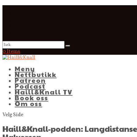
0 Items
Meny
Nettbutikk
Patreon
Podcast
Haill&Knall TV
Book oss
Om oss
Velg Side
Haill&Knall-podden: Langdistanse 
Halvorsen