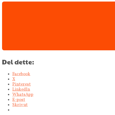
Del dette:
Facebook
X
Pinterest
LinkedIn
WhatsApp
E-post
Skriv ut