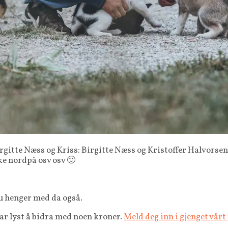
rgitte Næss og Kriss: Birgitte Næss og Kristoffer Halvorsen!
ke nordpå osv osv 🙂
u henger med da også.
 har lyst å bidra med noen kroner.
Meld deg inn i gjenget vårt