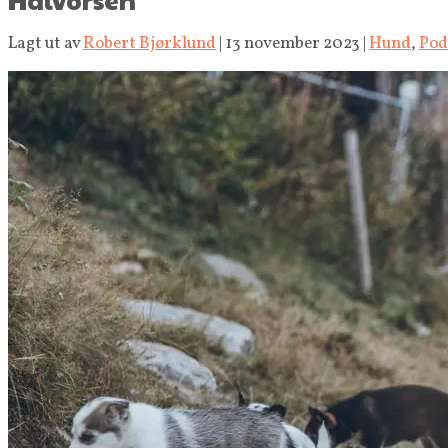
Lagt ut av
Robert Bjørklund
|
13 november 2023
|
Hund
,
Pod