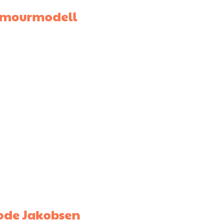
glamourmodell
rode Jakobsen