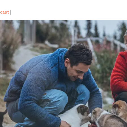
cast
|