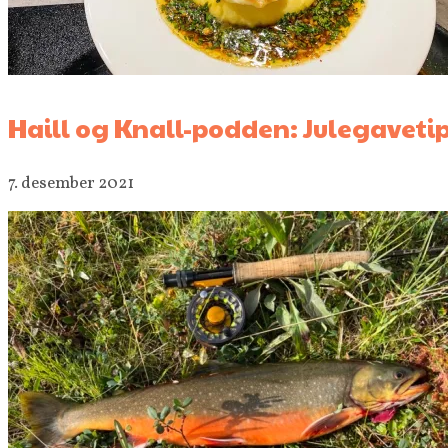
Haill og Knall-podden: Julegavetip
7. desember 2021