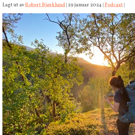
Lagt ut av
Robert Bjørklund
|
29 januar 2024
|
Podcast
|