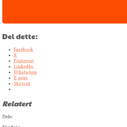
Del dette:
Facebook
X
Pinterest
LinkedIn
WhatsApp
E-post
Skriv ut
Relatert
Dele: