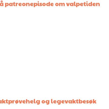
på patreonepisode om valpetiden
 jaktprøvehelg og legevaktbesøk