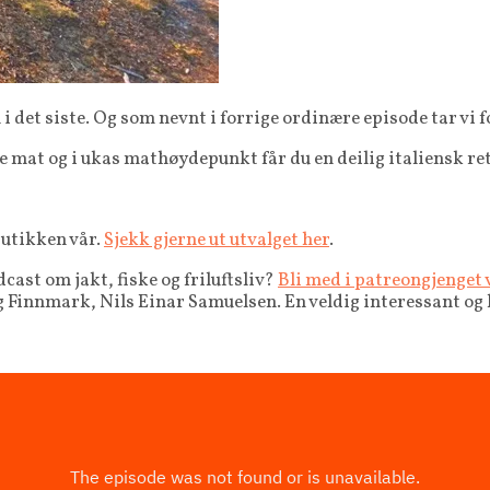
i det siste. Og som nevnt i forrige ordinære episode tar vi f
lage mat og i ukas mathøydepunkt får du en deilig italiensk re
butikken vår.
Sjekk gjerne ut utvalget her
.
cast om jakt, fiske og friluftsliv?
Bli med i patreongjenget v
 Finnmark, Nils Einar Samuelsen. En veldig interessant og 