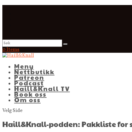
0 Items
Meny
Nettbutikk
Patreon
Podcast
Haill&Knall TV
Book oss
Om oss
Velg Side
Haill&Knall-podden: Pakkliste fo