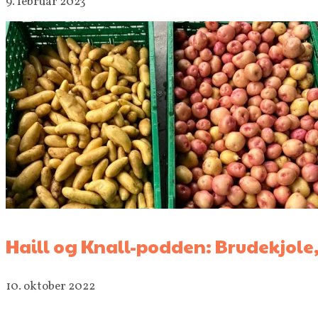
9. februar 2023
Haill og Knall-podden: Brudekjole,
10. oktober 2022