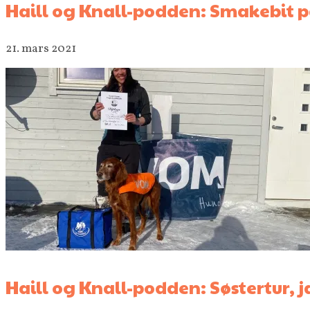
Haill og Knall-podden: Smakebit 
21. mars 2021
Haill og Knall-podden: Søstertur,