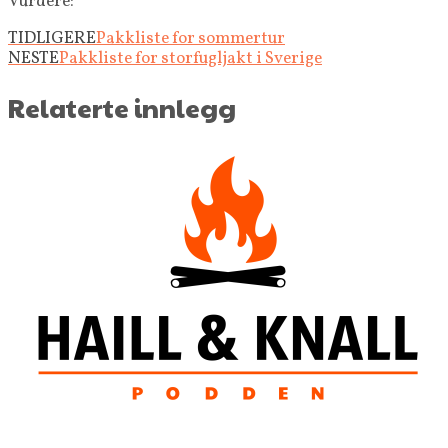
Vurdere:
TIDLIGERE
Pakkliste for sommertur
NESTE
Pakkliste for storfugljakt i Sverige
Relaterte innlegg