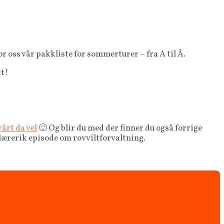
or oss vår pakkliste for sommerturer – fra A til Å.
tt!
årt da vel
🙂 Og blir du med der finner du også forrige
lærerik episode om rovviltforvaltning.