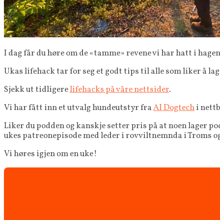
I dag får du høre om de «tamme» revene vi har hatt i hagen 
Ukas lifehack tar for seg et godt tips til alle som liker å 
Sjekk ut tidligere
lifehacks på våre nettsider
.
Vi har fått inn et utvalg hundeutstyr fra
AI Dogtech
i nett
Liker du podden og kanskje setter pris på at noen lager pod
ukes patreonepisode med leder i rovviltnemnda i Troms og
Vi høres igjen om en uke!