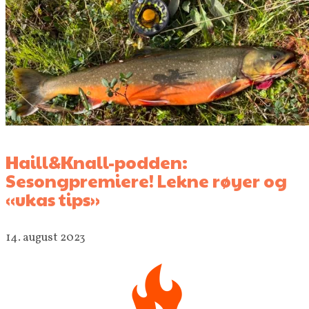
Haill&Knall-podden:
Sesongpremiere! Lekne røyer og
«ukas tips»
14. august 2023