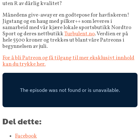
uten R av dårlig kvalitet?
Månedens give-away er en godtepose for havfiskeren!
Jigstang og en haug med pilker++ som leveres i
samarbeid med vår kjære lokale sportsbutikk Nordtro
Sport og deres nettbutikk
Turbulent.no
. Verdien er på
hele 5500 kroner og trekkes ut blant våre Patreons i
begynnelsen av juli.
For å bli Patreon og få tilgang til mer eksklusivt innhold
kan du trykke her.
Del dette:
Facebook