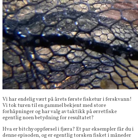
Vi har endelig vært på årets første fisketur i ferskvann!
Vi tok turen til en gammel bekjent med store
forhåpninger og har valg av taktikk på ørretfiske
egentlig noen betydning for resultatet?
Hva er bitchy oppførsel i fjæra? Et par eksempler får du i
denne episoden, og er egentlig torsken fisket i måneder