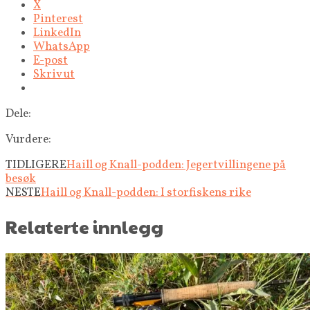
X
Pinterest
LinkedIn
WhatsApp
E-post
Skriv ut
Dele:
Vurdere:
TIDLIGERE
Haill og Knall-podden: Jegertvillingene på
besøk
NESTE
Haill og Knall-podden: I storfiskens rike
Relaterte innlegg