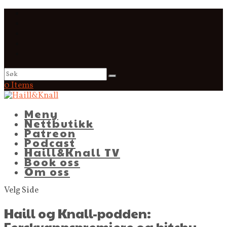
0 Items
Meny
Nettbutikk
Patreon
Podcast
Haill&Knall TV
Book oss
Om oss
Velg Side
Haill og Knall-podden:
Ferskvannspremiere og bitchy