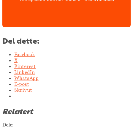
Del dette:
Facebook
X
Pinterest
LinkedIn
WhatsApp
E-post
Skriv ut
Relatert
Dele: