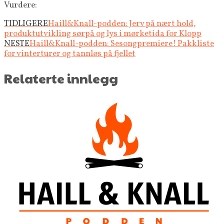
Vurdere:
TIDLIGERE
Haill&Knall-podden: Jerv på nært hold,
produktutvikling sørpå og lys i mørketida for Klopp
NESTE
Haill&Knall-podden: Sesongpremiere! Pakkliste
for vinterturer og tannløs på fjellet
Relaterte innlegg