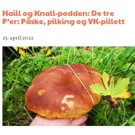
Haill og Knall-podden: De tre
P’er: Påske, pilking og VK-pillett
25. april 2022