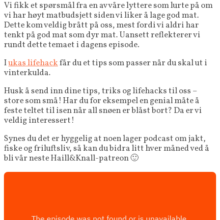
Vi fikk et spørsmål fra en av våre lyttere som lurte på om
vi har høyt matbudsjett siden vi liker å lage god mat.
Dette kom veldig brått på oss, mest fordi vi aldri har
tenkt på god mat som dyr mat. Uansett reflekterer vi
rundt dette temaet i dagens episode.
I
ukas lifehack
får du et tips som passer når du skal ut i
vinterkulda.
Husk å send inn dine tips, triks og lifehacks til oss –
store som små! Har du for eksempel en genial måte å
feste teltet til isen når all snøen er blåst bort? Da er vi
veldig interessert!
Synes du det er hyggelig at noen lager podcast om jakt,
fiske og friluftsliv, så kan du bidra litt hver måned ved å
bli vår neste Haill&Knall-patreon 🙂