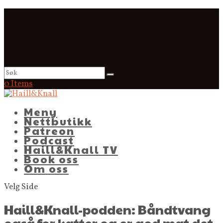
0 Items
Meny
Nettbutikk
Patreon
Podcast
Haill&Knall TV
Book oss
Om oss
Velg Side
Haill&Knall-podden: Båndtvang
også for katter og er god mat det