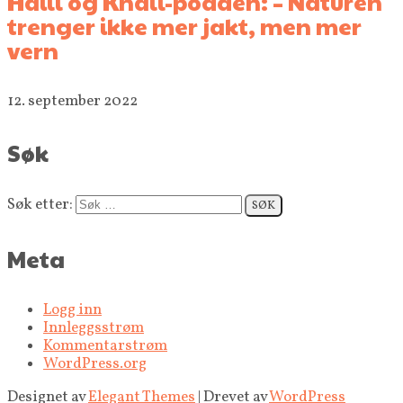
Haill og Knall-podden: – Naturen
trenger ikke mer jakt, men mer
vern
12. september 2022
Søk
Søk etter:
Meta
Logg inn
Innleggsstrøm
Kommentarstrøm
WordPress.org
Designet av
Elegant Themes
| Drevet av
WordPress