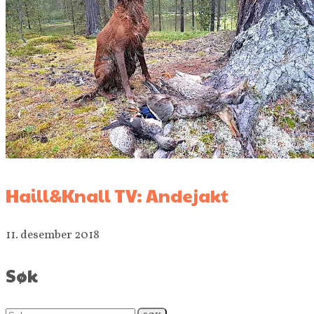
Haill&Knall TV: Andejakt
11. desember 2018
Søk
Søk