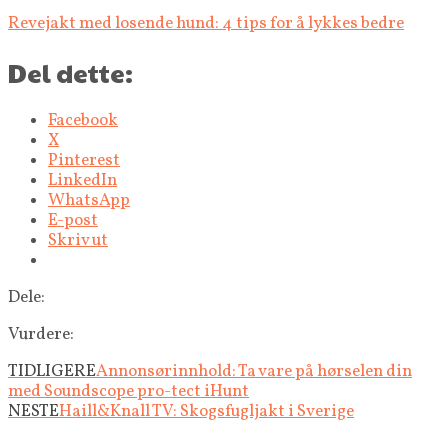
Revejakt med losende hund: 4 tips for å lykkes bedre
Del dette:
Facebook
X
Pinterest
LinkedIn
WhatsApp
E-post
Skriv ut
Dele:
Vurdere:
TIDLIGERE
Annonsørinnhold: Ta vare på hørselen din
med Soundscope pro-tect iHunt
NESTE
Haill&Knall TV: Skogsfugljakt i Sverige