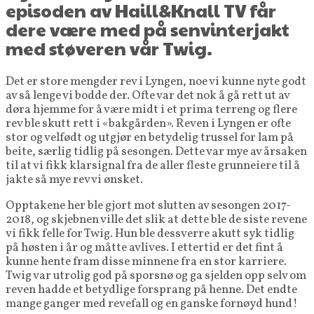
episoden av Haill&Knall TV får
dere være med på senvinterjakt
med støveren vår Twig.
Det er store mengder rev i Lyngen, noe vi kunne nyte godt
av så lenge vi bodde der. Ofte var det nok å gå rett ut av
døra hjemme for å være midt i et prima terreng og flere
rev ble skutt rett i «bakgården». Reven i Lyngen er ofte
stor og velfødt og utgjør en betydelig trussel for lam på
beite, særlig tidlig på sesongen. Dette var mye av årsaken
til at vi fikk klarsignal fra de aller fleste grunneiere til å
jakte så mye rev vi ønsket.
Opptakene her ble gjort mot slutten av sesongen 2017-
2018, og skjebnen ville det slik at dette ble de siste revene
vi fikk felle for Twig. Hun ble dessverre akutt syk tidlig
på høsten i år og måtte avlives. I ettertid er det fint å
kunne hente fram disse minnene fra en stor karriere.
Twig var utrolig god på sporsnø og ga sjelden opp selv om
reven hadde et betydlige forsprang på henne. Det endte
mange ganger med revefall og en ganske fornøyd hund!