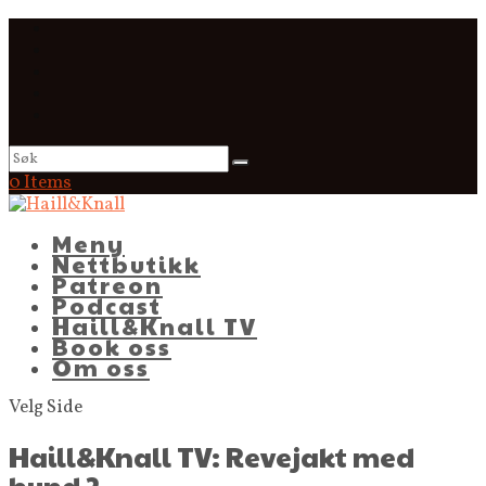
0 Items
Meny
Nettbutikk
Patreon
Podcast
Haill&Knall TV
Book oss
Om oss
Velg Side
Haill&Knall TV: Revejakt med
hund 2