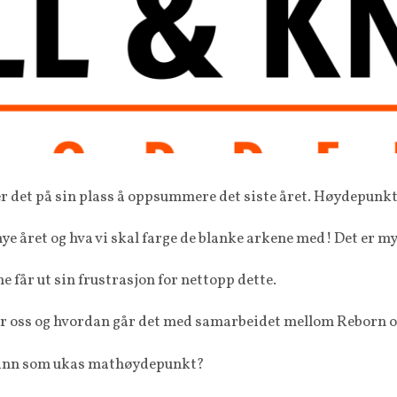
k er det på sin plass å oppsummere det siste året. Høydepunkt
 nye året og hva vi skal farge de blanke arkene med! Det er mye
ne får ut sin frustrasjon for nettopp dette.
or oss og hvordan går det med samarbeidet mellom Reborn 
lir inn som ukas mathøydepunkt?