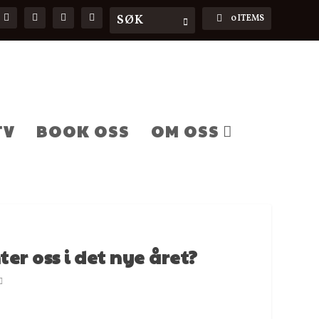
0 ITEMS
TV
BOOK OSS
OM OSS
er oss i det nye året?