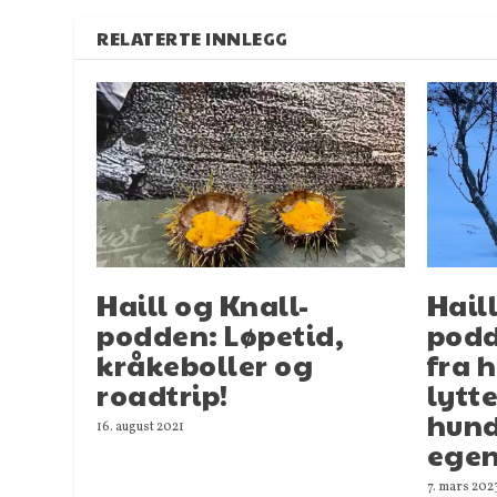
RELATERTE INNLEGG
Haill og Knall-
Hail
podden: Løpetid,
podd
kråkeboller og
fra h
roadtrip!
lytt
hund
16. august 2021
ege
7. mars 202