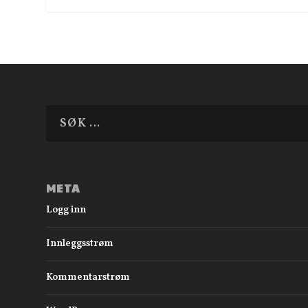
META
Logg inn
Innleggsstrøm
Kommentarstrøm