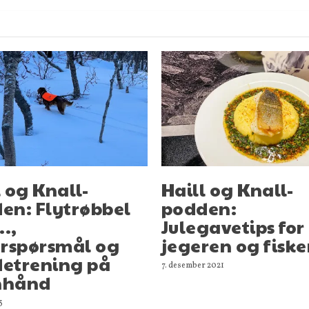
l og Knall-
Haill og Knall-
en: Flytrøbbel
podden:
..,
Julegavetips for
erspørsmål og
jegeren og fisk
etrening på
7. desember 2021
nhånd
3