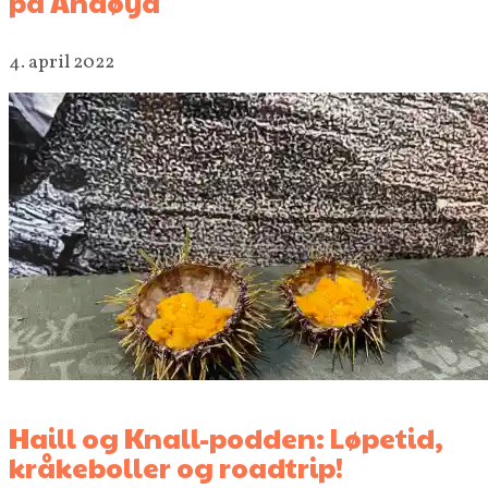
på Andøya
4. april 2022
Haill og Knall-podden: Løpetid,
kråkeboller og roadtrip!