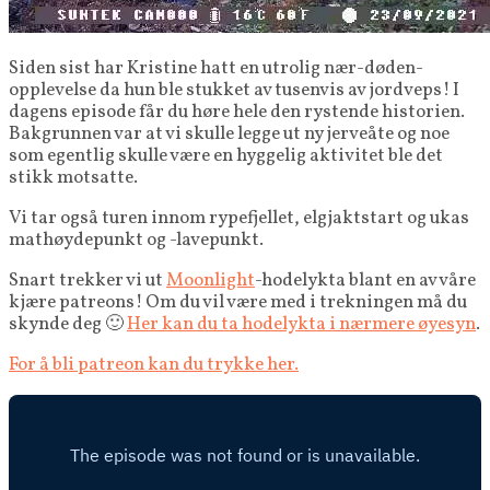
Siden sist har Kristine hatt en utrolig nær-døden-
opplevelse da hun ble stukket av tusenvis av jordveps! I
dagens episode får du høre hele den rystende historien.
Bakgrunnen var at vi skulle legge ut ny jerveåte og noe
som egentlig skulle være en hyggelig aktivitet ble det
stikk motsatte.
Vi tar også turen innom rypefjellet, elgjaktstart og ukas
mathøydepunkt og -lavepunkt.
Snart trekker vi ut
Moonlight
-hodelykta blant en av våre
kjære patreons! Om du vil være med i trekningen må du
skynde deg 🙂
Her kan du ta hodelykta i nærmere øyesyn
.
For å bli patreon kan du trykke her.