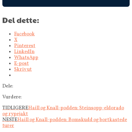
Del dette:
Facebook
X
Pinterest
LinkedIn
WhatsApp
E-post
Skriv ut
Dele:
Vurdere:
TIDLIGERE
Haill og Knall-podden: Steinsopp-eldorado
og rypejakt
NESTE
Haill og Knall-podden: Bomskudd og bortkastede
turer