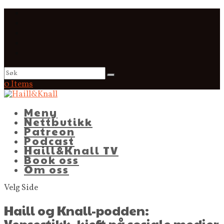
0 Items
Meny
Nettbutikk
Patreon
Podcast
Haill&Knall TV
Book oss
Om oss
Velg Side
Haill og Knall-podden:
Vepsestikk, kjeft på sosiale medier