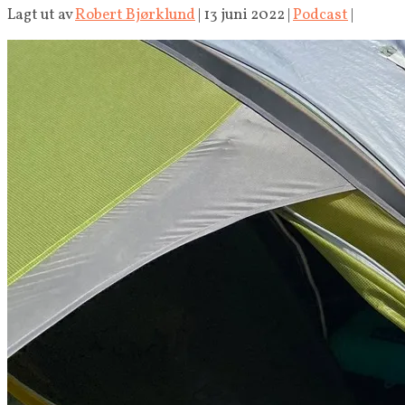
Lagt ut av
Robert Bjørklund
|
13 juni 2022
|
Podcast
|