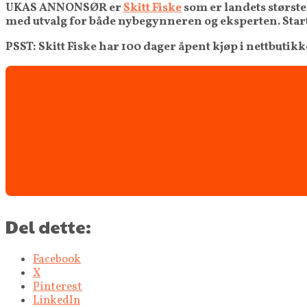
UKAS ANNONSØR er
Skitt Fiske
som er landets største
med utvalg for både nybegynneren og eksperten. Start 
PSST: Skitt Fiske har 100 dager åpent kjøp i nettbutik
Del dette:
Facebook
X
Pinterest
LinkedIn