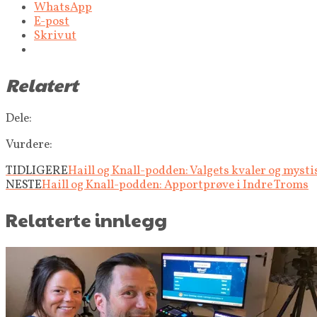
WhatsApp
E-post
Skriv ut
Relatert
Dele:
Vurdere:
TIDLIGERE
Haill og Knall-podden: Valgets kvaler og myst
NESTE
Haill og Knall-podden: Apportprøve i Indre Troms
Relaterte innlegg