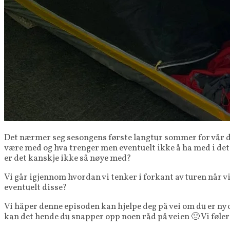
Det nærmer seg sesongens første langtur sommer for vår de
være med og hva trenger men eventuelt ikke å ha med i det 
er det kanskje ikke så nøye med?
Vi går igjennom hvordan vi tenker i forkant av turen når vi 
eventuelt disse?
Vi håper denne episoden kan hjelpe deg på vei om du er ny o
kan det hende du snapper opp noen råd på veien 🙂 Vi føler