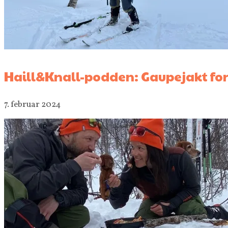
Haill&Knall-podden: Gaupejakt for
7. februar 2024