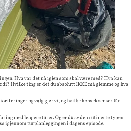
gingen. Hva var det nå igjen som skal være med? Hva kan
erdi? Hvilke ting er det du absolutt IKKE må glemme og hva
rioriteringer og valg gjør vi, og hvilke konsekvenser får
rfaring med lengere turer. Og er du av den rutinerte typen
 oss igjennom turplanleggingen i dagens episode.