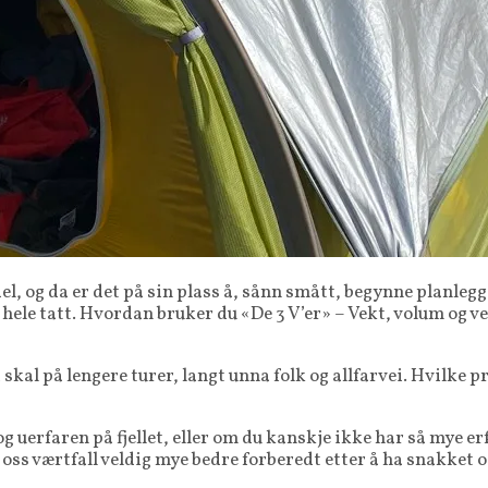
l, og da er det på sin plass å, sånn smått, begynne planleg
hele tatt. Hvordan bruker du «De 3 V’er» – Vekt, volum og v
skal på lengere turer, langt unna folk og allfarvei. Hvilke p
g uerfaren på fjellet, eller om du kanskje ikke har så mye e
 oss værtfall veldig mye bedre forberedt etter å ha snakket