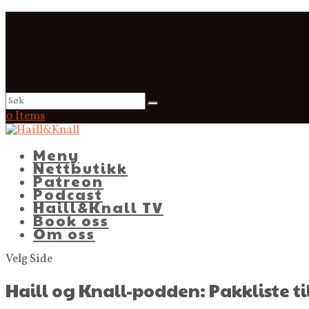
0 Items
Meny
Nettbutikk
Patreon
Podcast
Haill&Knall TV
Book oss
Om oss
Velg Side
Haill og Knall-podden: Pakkliste t