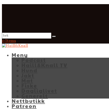
0 Items
Meny
Podcast
Haill&Knall TV
Hund
Jakt
Mat
Fiske
Dagliglivet
Generelt
Nettbutikk
Patreon