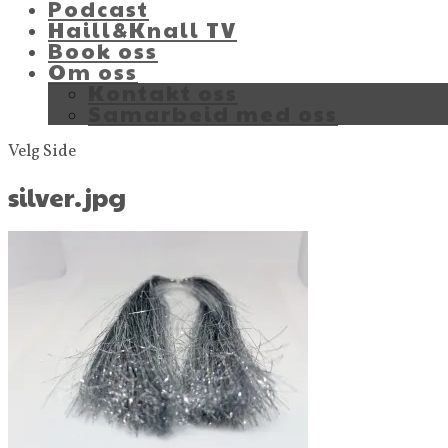
Podcast
Haill&Knall TV
Book oss
Om oss
Kontakt oss
Samarbeid med oss
Velg Side
silver.jpg