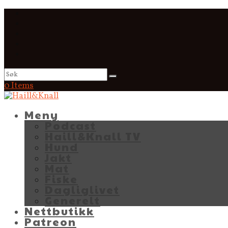
0 Items
Meny
Podcast
Haill&Knall TV
Hund
Jakt
Mat
Fiske
Dagliglivet
Generelt
Nettbutikk
Patreon