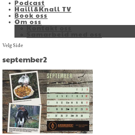
Podcast
Haill&Knall TV
Book oss
Om oss
Kontakt oss
Samarbeid med oss
Velg Side
september2