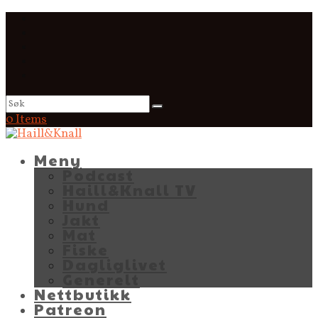
0 Items
Meny
Podcast
Haill&Knall TV
Hund
Jakt
Mat
Fiske
Dagliglivet
Generelt
Nettbutikk
Patreon