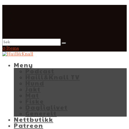
0 Items
Meny
Podcast
Haill&Knall TV
Hund
Jakt
Mat
Fiske
Dagliglivet
Generelt
Nettbutikk
Patreon