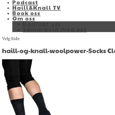
Podcast
Haill&Knall TV
Book oss
Om oss
Kontakt oss
Samarbeid med oss
Velg Side
haill-og-knall-woolpower-Socks Cla