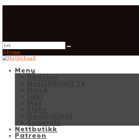
0 Items
Meny
Podcast
Haill&Knall TV
Hund
Jakt
Mat
Fiske
Dagliglivet
Generelt
Nettbutikk
Patreon