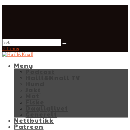
0 Items
Meny
Podcast
Haill&Knall TV
Hund
Jakt
Mat
Fiske
Dagliglivet
Generelt
Nettbutikk
Patreon