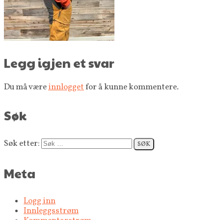
Legg igjen et svar
Du må være
innlogget
for å kunne kommentere.
Søk
Søk etter:
Meta
Logg inn
Innleggsstrøm