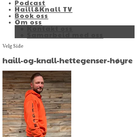
Podcast
Haill&Knall TV
Book oss
Om oss
Kontakt oss
Samarbeid med oss
Velg Side
haill-og-knall-hettegenser-høyre