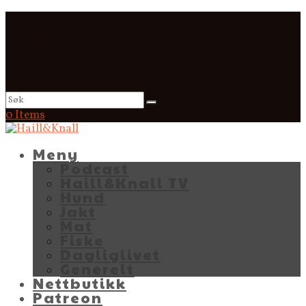
0 Items
Meny
Podcast
Haill&Knall TV
Hund
Jakt
Mat
Fiske
Dagliglivet
Generelt
Nettbutikk
Patreon