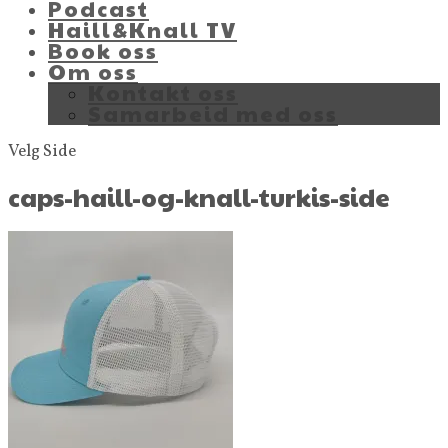
Podcast
Haill&Knall TV
Book oss
Om oss
Kontakt oss
Samarbeid med oss
Velg Side
caps-haill-og-knall-turkis-side