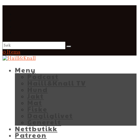
0 Items
Meny
Podcast
Haill&Knall TV
Hund
Jakt
Mat
Fiske
Dagliglivet
Generelt
Nettbutikk
Patreon