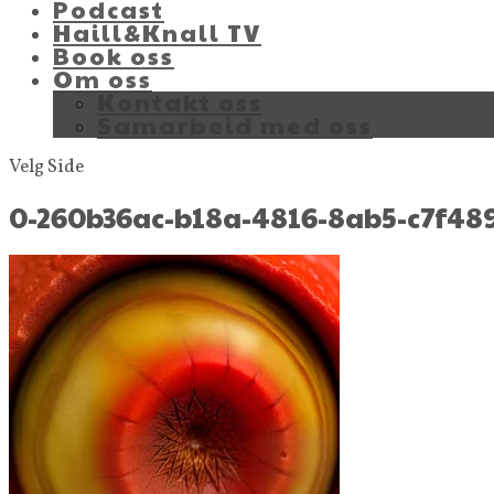
Podcast
Haill&Knall TV
Book oss
Om oss
Kontakt oss
Samarbeid med oss
Velg Side
0-260b36ac-b18a-4816-8ab5-c7f4