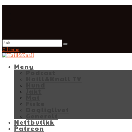
0 Items
Meny
Podcast
Haill&Knall TV
Hund
Jakt
Mat
Fiske
Dagliglivet
Generelt
Nettbutikk
Patreon