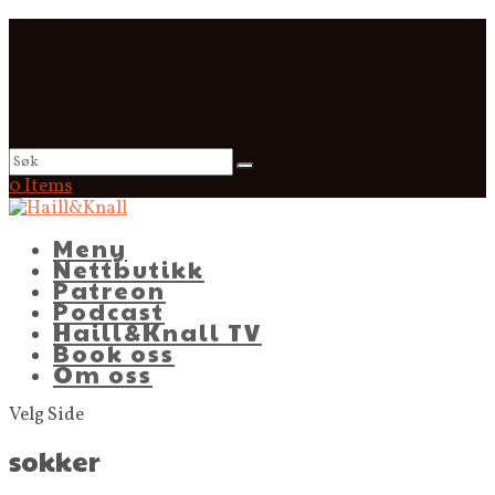
0 Items
Meny
Nettbutikk
Patreon
Podcast
Haill&Knall TV
Book oss
Om oss
Velg Side
sokker