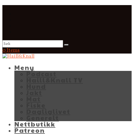
0 Items
Meny
Podcast
Haill&Knall TV
Hund
Jakt
Mat
Fiske
Dagliglivet
Generelt
Nettbutikk
Patreon