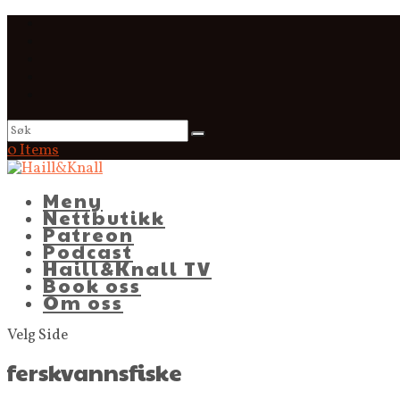
0 Items
Meny
Nettbutikk
Patreon
Podcast
Haill&Knall TV
Book oss
Om oss
Velg Side
ferskvannsfiske