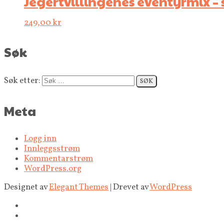
Jegertvillingenes eventyrmix – 
249,00
kr
Søk
Søk etter:
Meta
Logg inn
Innleggsstrøm
Kommentarstrøm
WordPress.org
Designet av
Elegant Themes
| Drevet av
WordPress