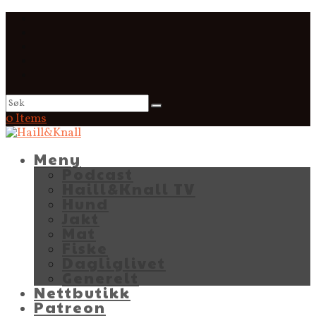
0 Items
Meny
Podcast
Haill&Knall TV
Hund
Jakt
Mat
Fiske
Dagliglivet
Generelt
Nettbutikk
Patreon