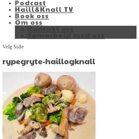
Podcast
Haill&Knall TV
Book oss
Om oss
Kontakt oss
Samarbeid med oss
Velg Side
rypegryte-haillogknall