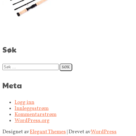
Søk
Søk
etter:
Meta
Logg inn
Innleggsstrøm
Kommentarstrøm
WordPress.org
Designet av
Elegant Themes
| Drevet av
WordPress