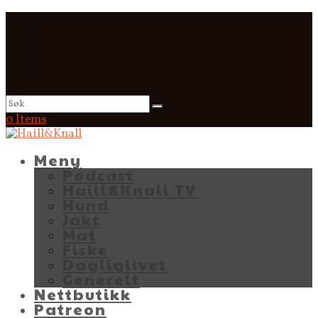
0 Items
Meny
Podcast
Haill&Knall TV
Hund
Jakt
Mat
Fiske
Dagliglivet
Generelt
Nettbutikk
Patreon