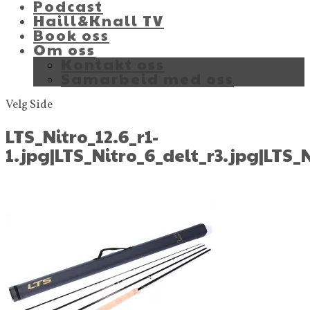
Podcast
Haill&Knall TV
Book oss
Om oss
Kontakt oss
Samarbeid med oss
Velg Side
LTS_Nitro_12.6_r1-
1.jpg|LTS_Nitro_6_delt_r3.jpg|LTS_