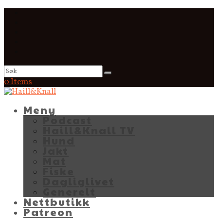
0 Items
Meny
Podcast
Haill&Knall TV
Hund
Jakt
Mat
Fiske
Dagliglivet
Generelt
Nettbutikk
Patreon