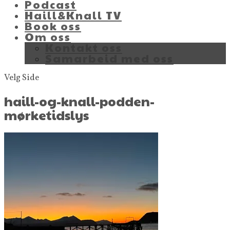
Podcast
Haill&Knall TV
Book oss
Om oss
Kontakt oss
Samarbeid med oss
Velg Side
haill-og-knall-podden-
mørketidslys