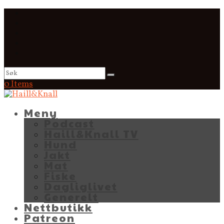
0 Items
Meny
Podcast
Haill&Knall TV
Hund
Jakt
Mat
Fiske
Dagliglivet
Generelt
Nettbutikk
Patreon