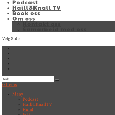
Podcast
Haill&Knall TV
Book oss
Om oss
Kontakt oss
Samarbeid med oss
Velg Side
0 Items
Meny
Podcast
Haill&Knall TV
Hund
Jakt