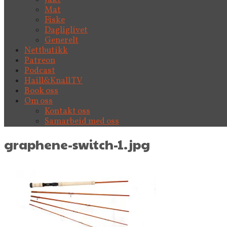
Mat
Fiske
Dagliglivet
Generelt
Nettbutikk
Patreon
Podcast
Haill&Knall TV
Book oss
Om oss
Kontakt oss
Samarbeid med oss
graphene-switch-1.jpg