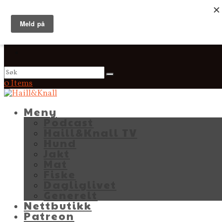
0 Items
Meny
Podcast
Haill&Knall TV
Hund
Jakt
Mat
Fiske
Dagliglivet
Generelt
Nettbutikk
Patreon