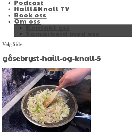
Podcast
Haill&Knall TV
Book oss
Om oss
Kontakt oss
Samarbeid med oss
Velg Side
gåsebryst-haill-og-knall-5