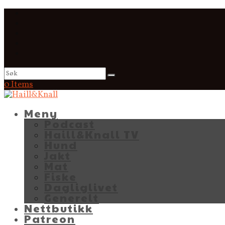
0 Items
Meny
Podcast
Haill&Knall TV
Hund
Jakt
Mat
Fiske
Dagliglivet
Generelt
Nettbutikk
Patreon