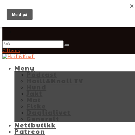
0 Items
Meny
Podcast
Haill&Knall TV
Hund
Jakt
Mat
Fiske
Dagliglivet
Generelt
Nettbutikk
Patreon