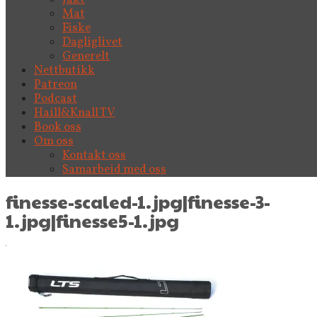
Mat
Fiske
Dagliglivet
Generelt
Nettbutikk
Patreon
Podcast
Haill&Knall TV
Book oss
Om oss
Kontakt oss
Samarbeid med oss
finesse-scaled-1.jpg|finesse-3-
1.jpg|finesse5-1.jpg