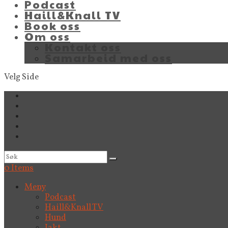
Podcast
Haill&Knall TV
Book oss
Om oss
Kontakt oss
Samarbeid med oss
Velg Side
0 Items
Meny
Podcast
Haill&Knall TV
Hund
Jakt