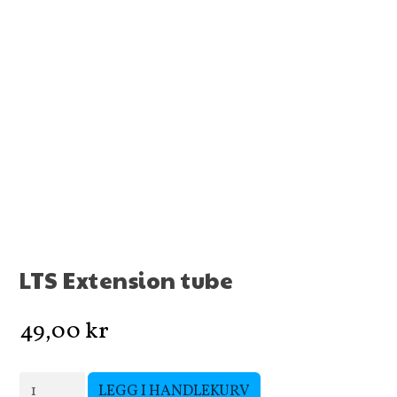
LTS Extension tube
49,00
kr
LTS
LEGG I HANDLEKURV