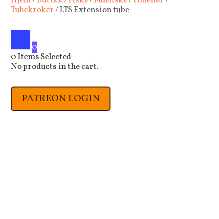
Hjem
/
Butikk
/
Fiske
/
Fluefiske
/
Tilbehør
/
Tubekroker
/ LTS Extension tube
0
0
Items Selected
No products in the cart.
PATREON LOGIN