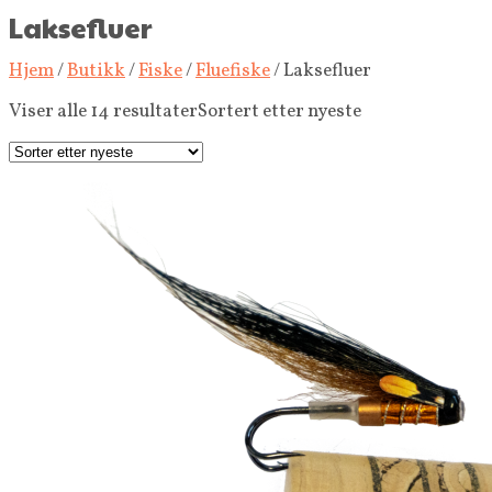
Laksefluer
Hjem
/
Butikk
/
Fiske
/
Fluefiske
/ Laksefluer
Viser alle 14 resultater
Sortert etter nyeste