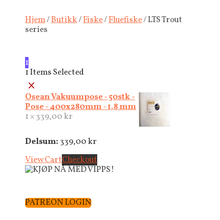
Hjem
/
Butikk
/
Fiske
/
Fluefiske
/ LTS Trout
series
1
1
Items Selected
×
Osean Vakuumpose - 50stk -
Pose - 400x280mm - 1,8 mm
1 ×
339,00
kr
Delsum:
339,00
kr
View Cart
Checkout
PATREON LOGIN