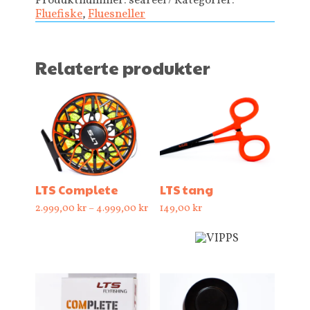
Produktnummer:
seareel
Kategorier:
Fluefiske
,
Fluesneller
Relaterte produkter
LTS Complete
LTS tang
Prisområde:
2.999,00
kr
–
4.999,00
kr
149,00
kr
2.999,00 kr
til
4.999,00 kr