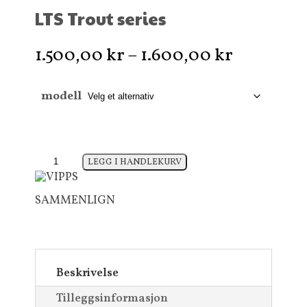
LTS Trout series
Prisområ
1.500,00
kr
–
1.600,00
kr
1.500,00 
til
modell
1.600,00
LTS
LEGG I HANDLEKURV
Trout
series
SAMMENLIGN
antall
Beskrivelse
Tilleggsinformasjon