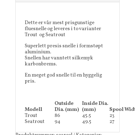
Dette er vår mest prisgunstige
fluesnelle og leveres i to varianter
Trout og Seatrout
Superlett presis snelle i formstøpt
aluminium.
Snellen har vanntett silkemyk
karbonbrems.
En meget god snelle til en hyggelig
pris.
Outside
Inside Dia.
Modell
Dia. (mm)
(mm)
Spool Wid
Trout
86
45.5
23
Seatrout
94
49.5
27