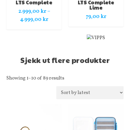
LTS Complete
LTS Complete
Lime
2.999,00
kr
–
79,00
kr
P
4.999,00
kr
r
i
s
o
Sjekk ut flere produkter
m
r
å
Showing 1–10 of 89 results
d
e
:
2
.
9