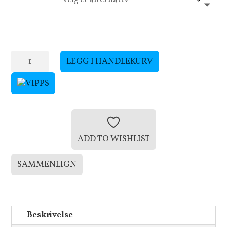
LTS
LEGG I HANDLEKURV
Complete
Zalt
Intermediate
antall
ADD TO WISHLIST
SAMMENLIGN
Beskrivelse