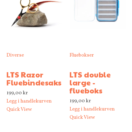
9
9
,
0
0
k
Diverse
Fluebokser
r
t
LTS Razor
LTS double
i
Fluebindesaks
large -
l
flueboks
199,00
kr
4
199,00
kr
Legg i handlekurven
.
Legg i handlekurven
Quick View
9
Quick View
9
9