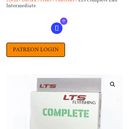
Hjem
/
Butikk
/
Fiske
/
Fluefiske
/ LTS Complete Zalt
Intermediate
0
PATREON LOGIN