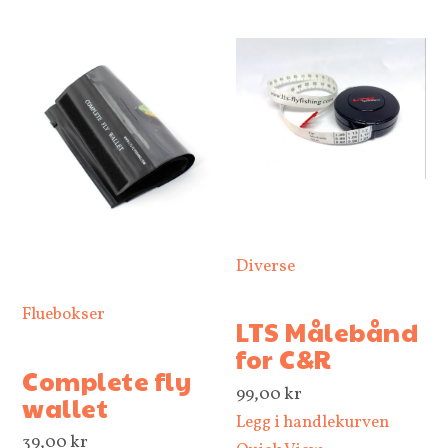
,
0
0
k
r
Diverse
Fluebokser
LTS Målebånd
for C&R
Complete fly
99,00
kr
wallet
Legg i handlekurven
39,00
kr