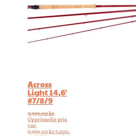
Across
Light 14,6′
#7/8/9
9.999,00
kr
Opprinnelig pris
var:
9.999,00 kr.
5.000,