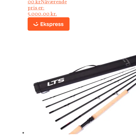
00
kr
Nåværende
pris er:
5.000,00 kr.