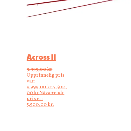
Across II
9.999,00
kr
Opprinnelig pris
var:
9.999,00 kr.
5.500,
00
kr
Nåværende
pris er:
5.500,00 kr.