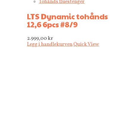
Tohånds fluestenger
LTS Dynamic tohånds
12,6 6pcs #8/9
2.999,00
kr
Legg i handlekurven
Quick View