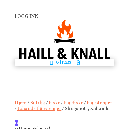
LOGG INN
0 Items
Hjem
/
Butikk
/
Fiske
/
Fluefiske
/
Fluestenger
/
Tohånds fluestenger
/ Slingshot 3 Enhånds
0
0
Items Selected