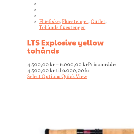
Fluefiske
,
Fluestenger
,
Outlet
,
Tohånds fluestenger
LTS Explosive yellow
tohånds
4.500,00
kr
–
6.000,00
kr
Prisområde:
4.500,00 kr til 6.000,00 kr
Select Options
Quick View