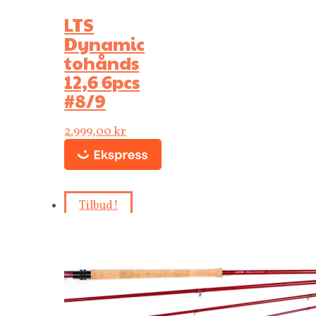
LTS
Dynamic
tohånds
12,6 6pcs
#8/9
2.999,00
kr
Tilbud!