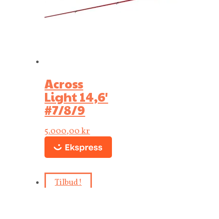
Across
Light 14,6′
#7/8/9
5.000,00
kr
Tilbud!