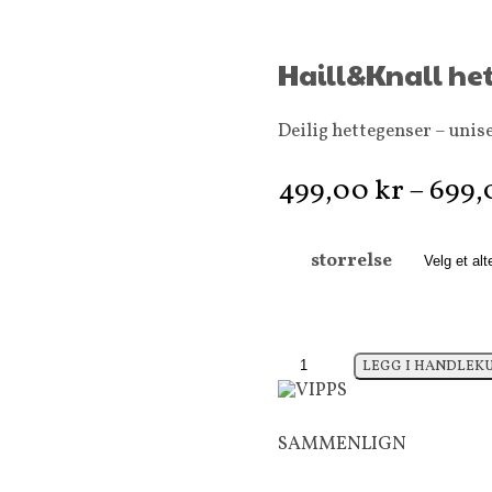
Haill&Knall het
Deilig hettegenser – unis
499,00
kr
–
699
storrelse
Haill&Knall
LEGG I HANDLEK
hettegenser
i
oransje
SAMMENLIGN
antall