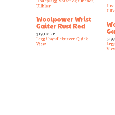
Hodeplagg, votter og tilbehør
,
Hode
Ullklær
Ullk
Woolpower Wrist
Wo
Gaiter Rust Red
Ga
319,00
kr
319
Legg i handlekurven
Quick
Legg
View
Vie