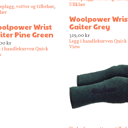
Ullklær
plagg, votter og tilbehør
,
lær
Woolpower Wris
Gaiter Grey
olpower Wrist
iter Pine Green
319,00
kr
Legg i handlekurven
Quick
,00
kr
View
 i handlekurven
Quick
w