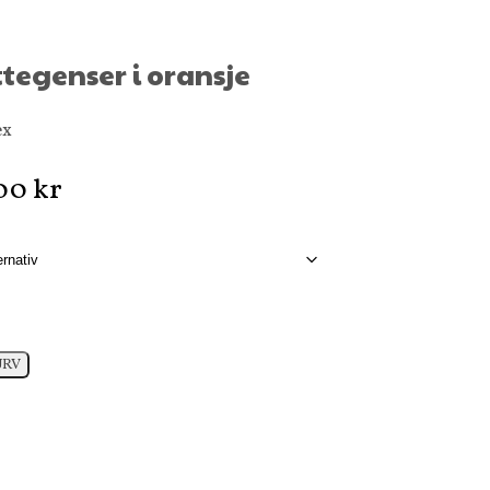
tegenser i oransje
ex
Prisområde:
,00
kr
499,00 kr
til
699,00 kr
URV