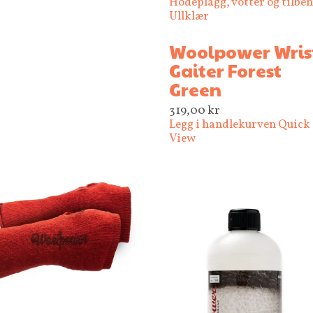
Hodeplagg, votter og tilbe
Ullklær
Woolpower Wris
Gaiter Forest
Green
319,00
kr
Legg i handlekurven
Quick
View