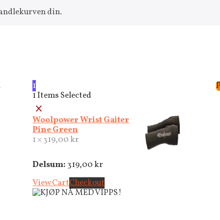
handlekurven din.
l
1
1
Items Selected
×
Woolpower Wrist Gaiter
Pine Green
1 ×
319,00
kr
Delsum:
319,00
kr
View Cart
Checkout