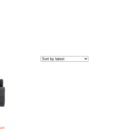
hør
,