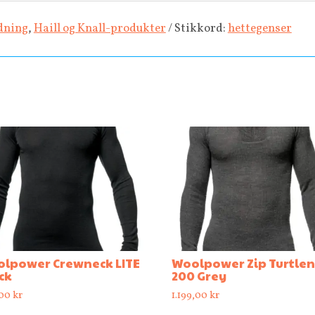
dning
,
Haill og Knall-produkter
Stikkord:
hettegenser
lpower Crewneck LITE
Woolpower Zip Turtle
ck
200 Grey
,00
kr
1.199,00
kr