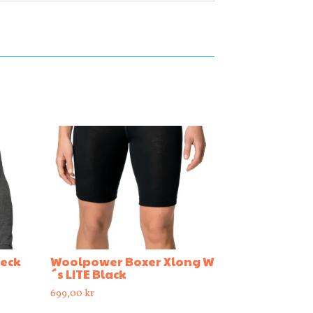
neck
Woolpower Boxer Xlong W
´s LITE Black
699,00
kr