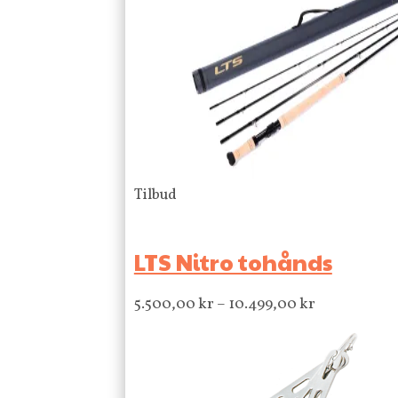
Tilbud
LTS Nitro tohånds
5.500,00
kr
–
10.499,00
kr
Prisområde
5.500,00 kr
til
10.499,00 k