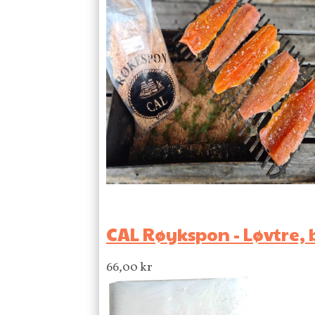
CAL Røykspon - Løvtre, b
66,00
kr