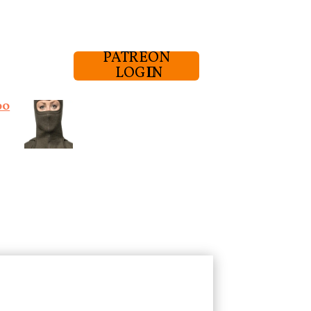
PATREON
LOGIN
00