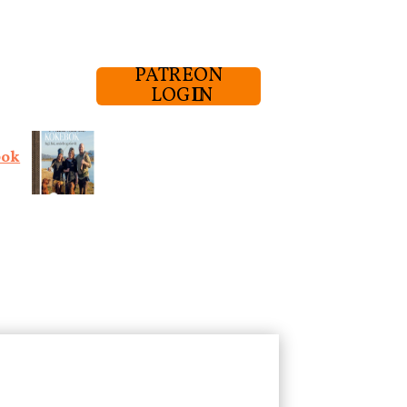
PATREON
LOGIN
bok