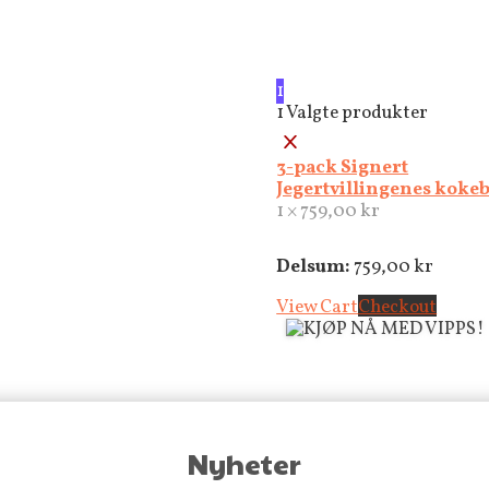
1
1
Valgte produkter
×
3-pack Signert
Jegertvillingenes koke
1 ×
759,00
kr
Delsum:
759,00
kr
View Cart
Checkout
Nyheter