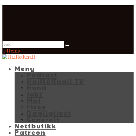
0 Items
Meny
Podcast
Haill&Knall TV
Hund
Jakt
Mat
Fiske
Dagliglivet
Generelt
Nettbutikk
Patreon