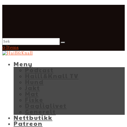
0 Items
Meny
Podcast
Haill&Knall TV
Hund
Jakt
Mat
Fiske
Dagliglivet
Generelt
Nettbutikk
Patreon