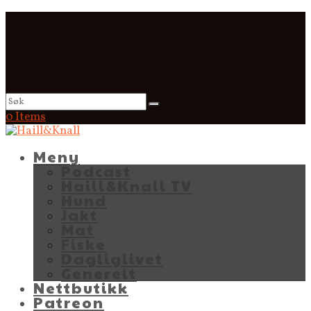
0 Items
Meny
Podcast
Haill&Knall TV
Hund
Jakt
Mat
Fiske
Dagliglivet
Generelt
Nettbutikk
Patreon