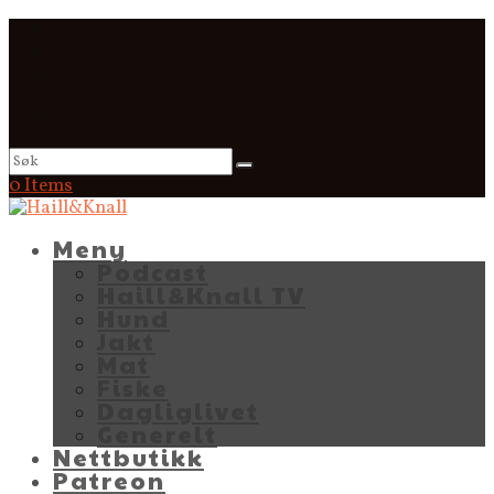
0 Items
Meny
Podcast
Haill&Knall TV
Hund
Jakt
Mat
Fiske
Dagliglivet
Generelt
Nettbutikk
Patreon