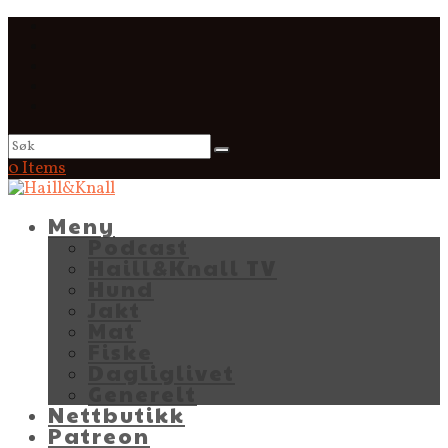
0 Items
Meny
Podcast
Haill&Knall TV
Hund
Jakt
Mat
Fiske
Dagliglivet
Generelt
Nettbutikk
Patreon