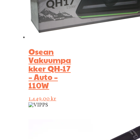
Osean
Vakuumpa
kker QH-17
– Auto –
110W
1.449,00
kr