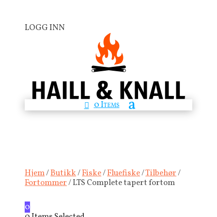
LOGG INN
0 Items
Hjem
/
Butikk
/
Fiske
/
Fluefiske
/
Tilbehør
/
Fortommer
/ LTS Complete tapert fortom
0
0
Items Selected