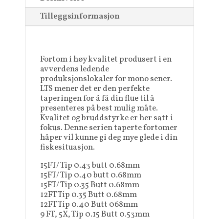
Tilleggsinformasjon
Fortom i høy kvalitet produsert i en
av verdens ledende
produksjonslokaler for mono sener.
LTS mener det er den perfekte
taperingen for å få din flue til å
presenteres på best mulig måte.
Kvalitet og bruddstyrke er her satt i
fokus. Denne serien taperte fortomer
håper vil kunne gi deg mye glede i din
fiskesituasjon.
15FT/ Tip 0.43 butt 0.68mm
15FT/ Tip 0.40 butt 0.68mm
15FT/ Tip 0.35 Butt 0.68mm
12FT Tip 0.35 Butt 0.68mm
12FT Tip 0.40 Butt 068mm
9 FT, 5X, Tip 0.15 Butt 0.53mm