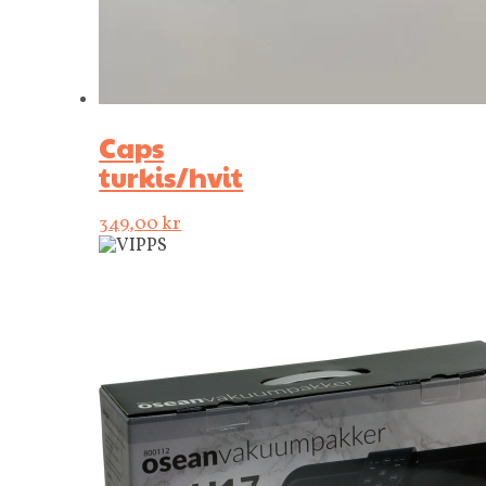
Caps
turkis/hvit
349,00
kr