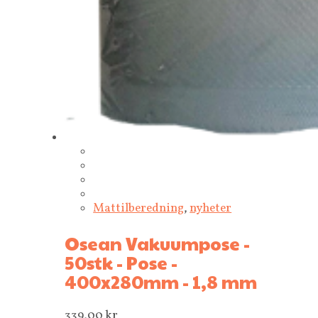
Mattilberedning
,
nyheter
Osean Vakuumpose -
50stk - Pose -
400x280mm - 1,8 mm
339,00
kr