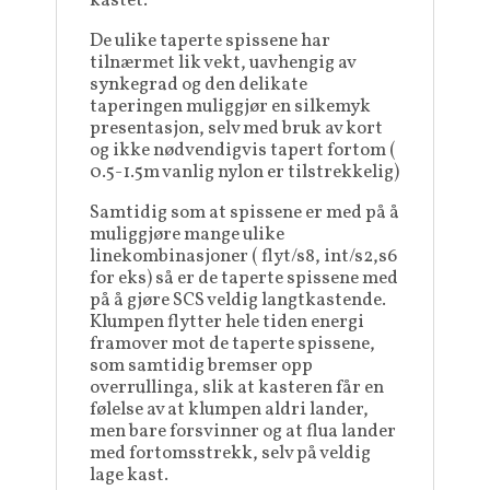
kastet.
De ulike taperte spissene har
tilnærmet lik vekt, uavhengig av
synkegrad og den delikate
taperingen muliggjør en silkemyk
presentasjon, selv med bruk av kort
og ikke nødvendigvis tapert fortom (
0.5-1.5m vanlig nylon er tilstrekkelig)
Samtidig som at spissene er med på å
muliggjøre mange ulike
linekombinasjoner ( flyt/s8, int/s2,s6
for eks) så er de taperte spissene med
på å gjøre SCS veldig langtkastende.
Klumpen flytter hele tiden energi
framover mot de taperte spissene,
som samtidig bremser opp
overrullinga, slik at kasteren får en
følelse av at klumpen aldri lander,
men bare forsvinner og at flua lander
med fortomsstrekk, selv på veldig
lage kast.