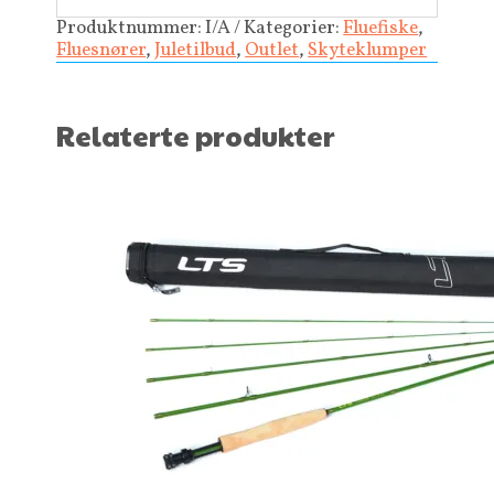
Produktnummer:
I/A
Kategorier:
Fluefiske
,
Fluesnører
,
Juletilbud
,
Outlet
,
Skyteklumper
Relaterte produkter