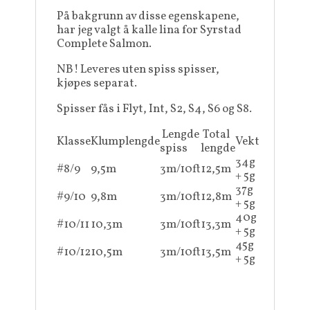
På bakgrunn av disse egenskapene,
har jeg valgt å kalle lina for Syrstad
Complete Salmon.
NB! Leveres uten spiss spisser,
kjøpes separat.
Spisser fås i Flyt, Int, S2, S4, S6 og S8.
Lengde
Total
Klasse
Klumplengde
Vekt
spiss
lengde
34g
#8/9
9,5m
3m/10ft
12,5m
+ 5g
37g
#9/10
9,8m
3m/10ft
12,8m
+ 5g
40g
#10/11
10,3m
3m/10ft
13,3m
+ 5g
45g
#10/12
10,5m
3m/10ft
13,5m
+ 5g