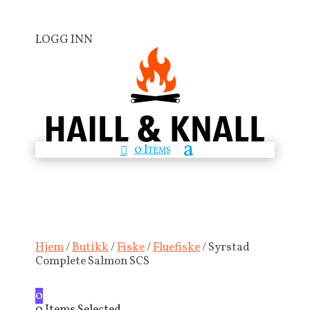
LOGG INN
0 Items
Hjem
/
Butikk
/
Fiske
/
Fluefiske
/ Syrstad
Complete Salmon SCS
0
0
Items Selected