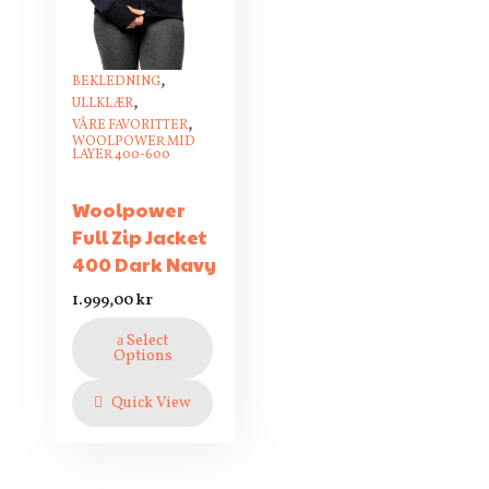
,
BEKLEDNING
,
ULLKLÆR
,
VÅRE FAVORITTER
WOOLPOWER MID
LAYER 400-600
Woolpower
Full Zip Jacket
400 Dark Navy
1.999,00
kr
Select
Options
Quick View