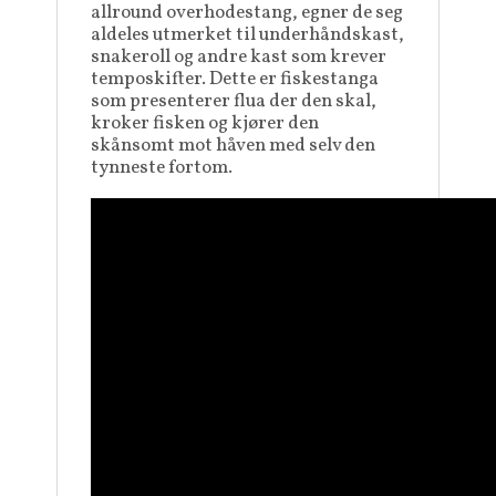
allround overhodestang, egner de seg
aldeles utmerket til underhåndskast,
snakeroll og andre kast som krever
temposkifter. Dette er fiskestanga
som presenterer flua der den skal,
kroker fisken og kjører den
skånsomt mot håven med selv den
tynneste fortom.