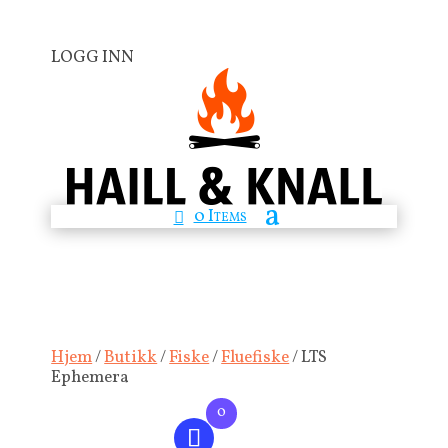
LOGG INN
0 Items
Hjem
/
Butikk
/
Fiske
/
Fluefiske
/ LTS
Ephemera
0