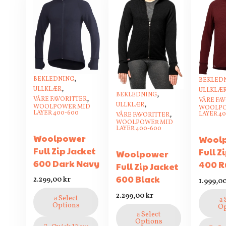
,
BEKLEDNING
BEKLED
,
ULLKLÆR
ULLKLÆ
,
BEKLEDNING
,
VÅRE FAVORITTER
VÅRE FA
,
ULLKLÆR
WOOLPOWER MID
WOOLPO
,
LAYER 400-600
LAYER 4
VÅRE FAVORITTER
WOOLPOWER MID
LAYER 400-600
Woolpower
Wool
Full Zip Jacket
Full Z
Woolpower
600 Dark Navy
400 R
Full Zip Jacket
600 Black
2.299,00
kr
1.999,0
2.299,00
kr
Select
Options
Op
Select
Options