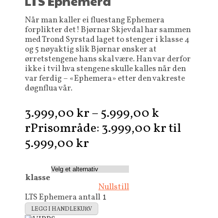
LTS Ephemera
Når man kaller ei fluestang Ephemera
forplikter det! Bjørnar Skjevdal har sammen
med Trond Syrstad laget to stenger i klasse 4
og 5 nøyaktig slik Bjørnar ønsker at
ørretstengene hans skal være. Han var derfor
ikke i tvil hva stengene skulle kalles når den
var ferdig – «Ephemera» etter den vakreste
døgnflua vår.
3.999,00
kr
–
5.999,00
k
r
Prisområde: 3.999,00 kr til
5.999,00 kr
klasse
Nullstill
LTS Ephemera antall
LEGG I HANDLEKURV