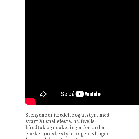
Stengene er firedelte og utstyrt med
svart X1 snellefeste, halfwells
håndtak og snakeringer foran den
ene keramiske styreringen. Klingen