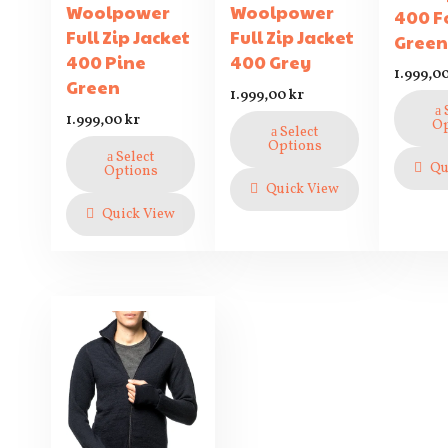
Woolpower
Woolpower
400 F
Full Zip Jacket
Full Zip Jacket
Gree
400 Pine
400 Grey
1.999,0
Green
1.999,00
kr
1.999,00
kr
Op
Select
Options
Select
Qu
Options
Quick View
Quick View