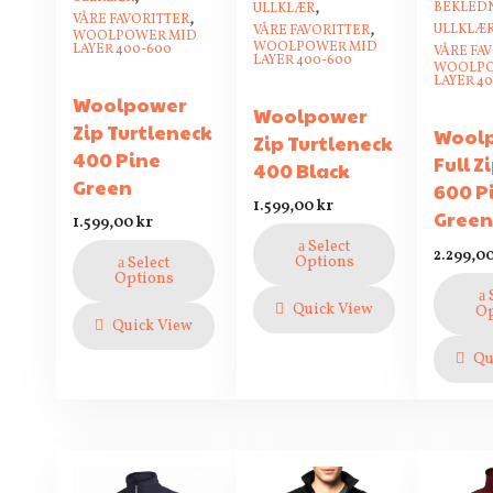
,
BEKLED
ULLKLÆR
,
VÅRE FAVORITTER
,
ULLKLÆ
VÅRE FAVORITTER
WOOLPOWER MID
WOOLPOWER MID
LAYER 400-600
VÅRE FA
LAYER 400-600
WOOLPO
LAYER 4
Woolpower
Woolpower
Zip Turtleneck
Wool
Zip Turtleneck
400 Pine
Full Z
400 Black
Green
600 P
1.599,00
kr
Gree
1.599,00
kr
Select
2.299,0
Options
Select
Options
Quick View
Op
Quick View
Qu