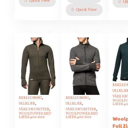
Quick View
Qu
Quick View
BEKLED
ULLKLÆ
VÅRE FA
,
,
BEKLEDNING
BEKLEDNING
WOOLPO
,
,
ULLKLÆR
ULLKLÆR
LAYER 4
,
,
VÅRE FAVORITTER
VÅRE FAVORITTER
WOOLPOWER MID
WOOLPOWER MID
LAYER 400-600
LAYER 400-600
Wool
Full Z