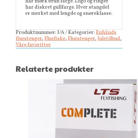
har mørk brun farge. Logo og ringer
har diskret gullfarge. Hver stangdel
er merket med lengde og snøreklasse.
Produktnummer:
I/A
Kategorier:
Enhånds
fluestenger
,
Fluefiske
,
Fluestenger
,
Juletilbud
,
Våre favoritter
Relaterte produkter