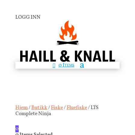
LOGG INN
0 Items
Hjem
/
Butikk
/
Fiske
/
Fluefiske
/ LTS
Complete Ninja
0
0
Items Selected