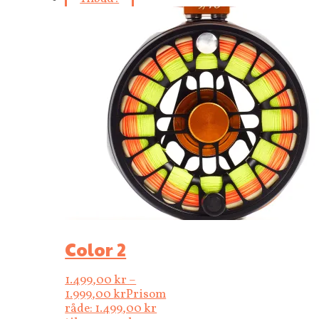
Color 2
1.499,00
kr
–
1.999,00
kr
Prisom
råde: 1.499,00 kr