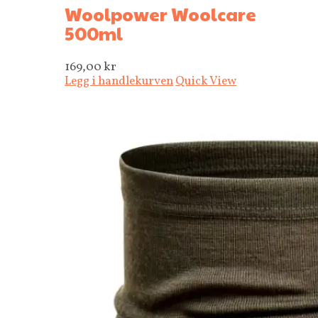
Woolpower Woolcare
500ml
169,00
kr
Legg i handlekurven
Quick View