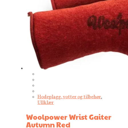
Hodeplagg, votter og tilbehør
,
Ullklær
Woolpower Wrist Gaiter
Autumn Red