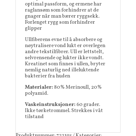
optimal passform, og ermene har
raglansøm som forhindrer at de
gnager når man bærer ryggsekk.
Forlenget rygg som forhindrer
glipper
Ullfiberens evne til å absorbere og
nøytralisere vond lukt er overlegen
andre tekstilfibrer. Ull er lettstelt,
selvrensende og lukter ikke vondt.
Kreatinet som finnes i ullen, bryter
nemlig naturlig ned illeluktende
bakterier fra huden
Materialer:
80% Merinoull, 20%
polyamid.
Vaskeinstruksjoner:
60 grader.
Ikke tørketrommel. Strekkes i våt
tilstand
Produktnummer:
722193
Kategorier: