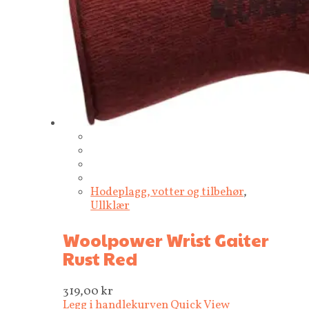
Hodeplagg, votter og tilbehør
,
Ullklær
Woolpower Wrist Gaiter
Rust Red
319,00
kr
Legg i handlekurven
Quick View