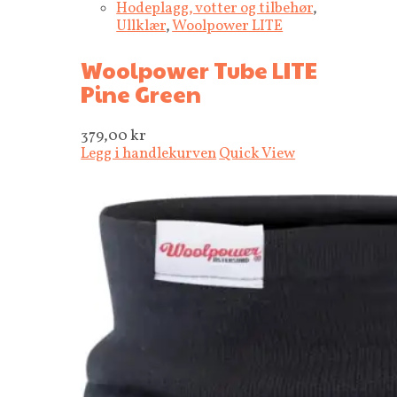
Hodeplagg, votter og tilbehør
,
Ullklær
,
Woolpower LITE
Woolpower Tube LITE
Pine Green
379,00
kr
Legg i handlekurven
Quick View