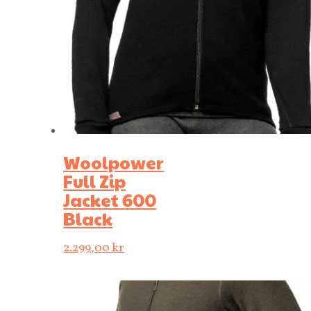
Woolpower
Full Zip
Jacket 600
Black
2.299,00
kr