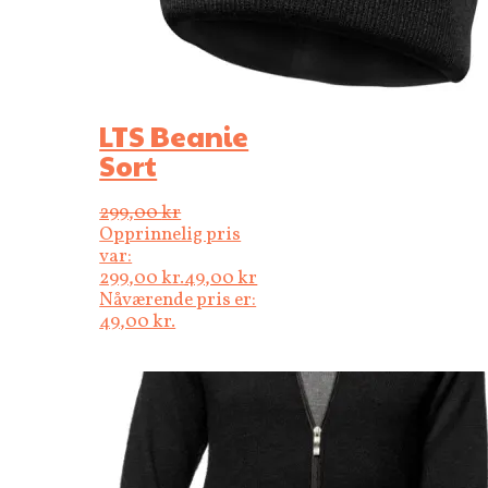
LTS Beanie
Sort
299,00
kr
Opprinnelig pris
var:
299,00 kr.
49,00
kr
Nåværende pris er:
49,00 kr.