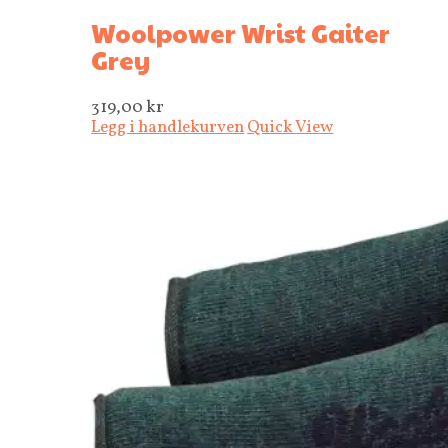
Woolpower Wrist Gaiter
Grey
319,00
kr
Legg i handlekurven
Quick View