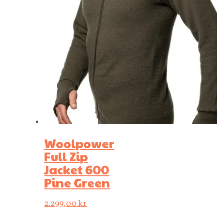
Woolpower
Full Zip
Jacket 600
Pine Green
2.299,00
kr