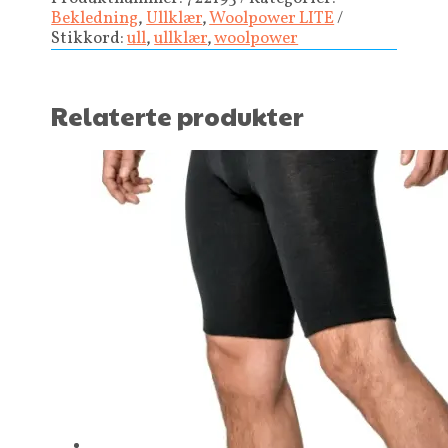
Bekledning
,
Ullklær
,
Woolpower LITE
Stikkord:
ull
,
ullklær
,
woolpower
Relaterte produkter