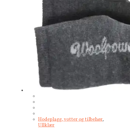
Hodeplagg, votter og tilbehør
,
Ullklær