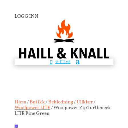
LOGG INN
0 Items
Hjem
/
Butikk
/
Bekledning
/
Ullklær
/
Woolpower LITE
/ Woolpower Zip Turtleneck
LITE Pine Green
0