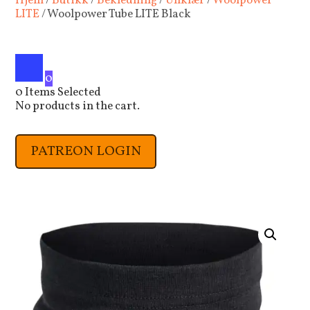
Hjem
/
Butikk
/
Bekledning
/
Ullklær
/
Woolpower
LITE
/ Woolpower Tube LITE Black
0
0
Items Selected
No products in the cart.
PATREON LOGIN