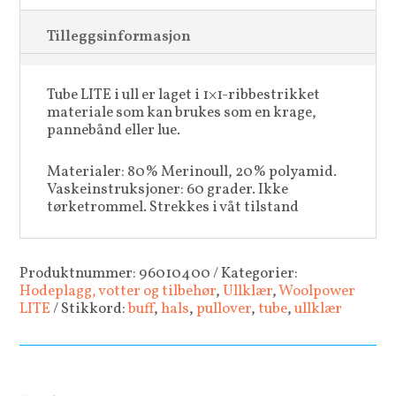
Tilleggsinformasjon
Tube LITE i ull er laget i 1×1-ribbestrikket
materiale som kan brukes som en krage,
pannebånd eller lue.
Materialer
: 80% Merinoull, 20% polyamid.
Vaskeinstruksjoner:
60 grader. Ikke
tørketrommel. Strekkes i våt tilstand
Produktnummer:
96010400
Kategorier:
Hodeplagg, votter og tilbehør
,
Ullklær
,
Woolpower
LITE
Stikkord:
buff
,
hals
,
pullover
,
tube
,
ullklær