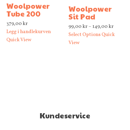
Woolpower
Woolpower
Tube 200
Sit Pad
379,00
kr
Prisom
99,00
kr
–
149,00
kr
Legg i handlekurven
99,00 
Select Options
Quick
Quick View
til
View
149,00
Kundeservice