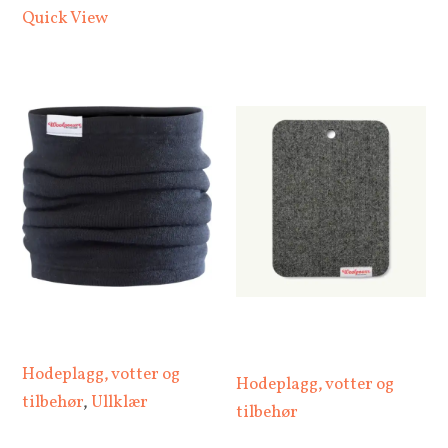
Quick View
Hodeplagg, votter og
Hodeplagg, votter og
tilbehør
,
Ullklær
tilbehør